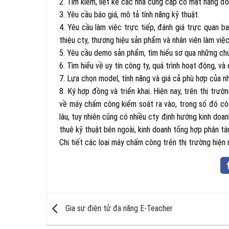
2. Tìm kiếm, liệt kê các nhà cung cấp có mặt hàng đó
3. Yêu cầu báo giá, mô tả tính năng kỹ thuật.
4. Yêu cầu làm việc trực tiếp, đánh giá trực quan ba
thiệu cty, thương hiệu sản phẩm và nhân viên làm việc
5. Yêu cầu demo sản phẩm, tìm hiểu sơ qua những chứ
6. Tìm hiểu về uy tín công ty, quá trình hoạt động, 
7. Lựa chọn model, tính năng và giá cả phù hợp của 
8. Ký hợp đồng và triển khai. Hiện nay, trên thị trư
về máy chấm công kiểm soát ra vào, trong số đó có 
lâu, tuy nhiên cũng có nhiều cty định hướng kinh doa
thuê kỹ thuật bên ngoài, kinh doanh tổng hợp phân tán
Chi tiết các loại máy chấm công trên thị trường hiện 
Gia sư điện tử đa năng E-Teacher