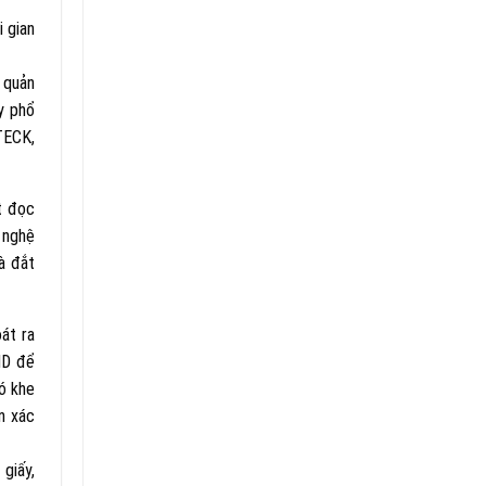
 gian
 quản
áy phổ
TECK,
t đọc
 nghệ
mà đắt
át ra
ID để
ó khe
n xác
giấy,