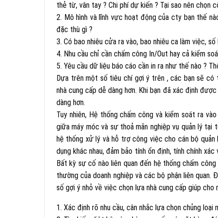
thẻ từ, vân tay ? Chi phí dự kiến ? Tại sao nên chọn 
2. Mô hình và lĩnh vực hoạt động của cty bạn thế nà
đặc thù gì ?
3. Có bao nhiêu cửa ra vào, bao nhiêu ca làm việc, số
4. Nhu cầu chỉ cần chấm công In/Out hay cả kiểm soá
5. Yêu cầu dữ liệu báo cáo cần in ra như thế nào ? T
Dựa trên một số tiêu chí gợi ý trên , các bạn sẽ có
nhà cung cấp dễ dàng hơn. Khi bạn đã xác định được 
dàng hơn.
Tuy nhiên, Hệ thống chấm công và kiểm soát ra vào
giữa máy móc và sự thoả mãn nghiệp vụ quản lý tại t
hệ thống xử lý và hỗ trợ công việc cho cán bộ quản 
dụng khác nhau, đảm bảo tính ổn định, tính chính xác
Bất kỳ sự cố nào liên quan đến hệ thống chấm công 
thường của doanh nghiệp và các bộ phận liên quan. 
số gợi ý nhỏ về việc chọn lựa nhà cung cấp giúp cho
1. Xác định rõ nhu cầu, cân nhắc lựa chọn chủng loại