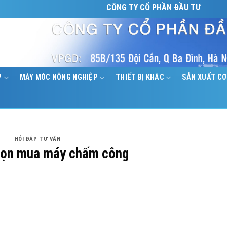
CÔNG TY CỔ PHẦN ĐẦU TƯ CÔNG NGHỆ LÊ 
P
MÁY MÓC NÔNG NGHIỆP
THIẾT BỊ KHÁC
SẢN XUẤT CƠ
HỎI ĐÁP TƯ VẤN
họn mua máy chấm công