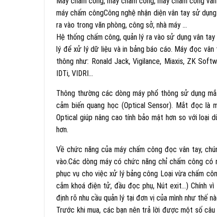
Máy chấm công, may cham cong, may cham cong van
máy chấm côngCông nghệ nhận diện vân tay sử dụng tr
ra vào trong văn phòng, công sở, nhà máy …
Hệ thống chấm công, quản lý ra vào sử dụng vân ta
lý để xử lý dữ liệu và in bảng báo cáo. Máy đọc vân
thông như: Ronald Jack, Vigilance, Miaxis, ZK Soft
IDTi, VIDRI…
Thông thường các dòng máy phổ thông sử dụng mắt 
cảm biến quang học (Optical Sensor). Mắt đọc là 
Optical giúp nâng cao tính bảo mật hơn so với loại d
hơn.
Về chức năng của máy chấm công đọc vân tay, chún
vào.Các dòng máy có chức năng chỉ chấm công có ngh
phục vụ cho việc xử lý bảng công Loại vừa chấm cô
cắm khoá điện tử, đầu đọc phụ, Nút exit…) Chính vì 
định rõ nhu cầu quản lý tại đơn vị của mình như thế 
Trước khi mua, các bạn nên trả lời được một số câu 