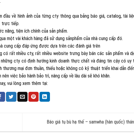
.
n đầu về hình ảnh của từng cty thông qua bảng báo giá, catalog, tài liệ
 trực tiếp.
c năng, tiện ích chính của sản phẩm.
và qua một vài khách hàng đã sử dụng sảnphẩm của nhà cung cấp đó.
nhà cung cấp đáp ứng được dựa trên các đánh giá trên
ờng có rất nhiều cty, rất nhiều website trưng bày bán các sản phẩm và d
những cty có định hướng kinh doanh thực chất và đáng tin cậy có uy t
nh thương mại đơn thuần, thiếu hoặc không có kỹ thuật triển khai dẫn đế
 nên việc bảo hành bảo trì, nâng cấp về lâu dài sẽ khó khăn.
nay, vui lòng xem thêm tại:
Báo giá tụ bù hạ thế – samwha (hàn quốc) thá