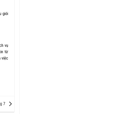
u giói
ịch vụ
in từ
n việc
ng 7