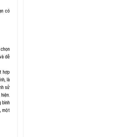
ạn có
 chọn
và dễ
t hợp
nh, là
nh sử
 hiện.
 bình
, một