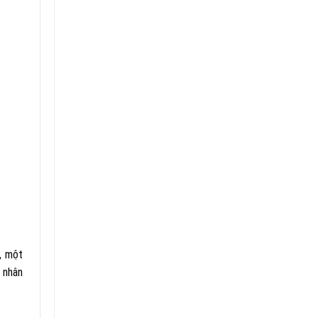
, một
a nhân