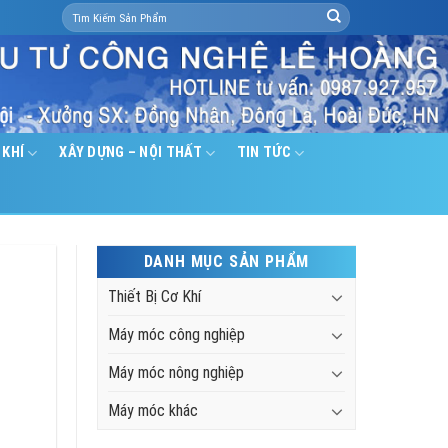
Search
HOÀNG
for:
 KHÍ
XÂY DỰNG – NỘI THẤT
TIN TỨC
DANH MỤC SẢN PHẨM
Thiết Bị Cơ Khí
Máy móc công nghiệp
Máy móc nông nghiệp
Máy móc khác