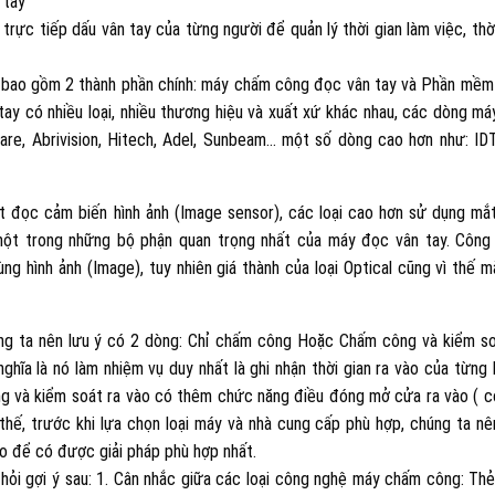
 tay
ực tiếp dấu vân tay của từng người để quản lý thời gian làm việc, thời
y bao gồm 2 thành phần chính: máy chấm công đọc vân tay và Phần mềm
 tay có nhiều loại, nhiều thương hiệu và xuất xứ khác nhau, các dòng m
ware, Abrivision, Hitech, Adel, Sunbeam… một số dòng cao hơn như: ID
đọc cảm biến hình ảnh (Image sensor), các loại cao hơn sử dụng mắ
một trong những bộ phận quan trọng nhất của máy đọc vân tay. Công
ùng hình ảnh (Image), tuy nhiên giá thành của loại Optical cũng vì thế 
g ta nên lưu ý có 2 dòng: Chỉ chấm công Hoặc Chấm công và kiểm so
ĩa là nó làm nhiệm vụ duy nhất là ghi nhận thời gian ra vào của từng 
ng và kiểm soát ra vào có thêm chức năng điều đóng mở cửa ra vào ( c
thế, trước khi lựa chọn loại máy và nhà cung cấp phù hợp, chúng ta nê
nào để có được giải pháp phù hợp nhất.
hỏi gợi ý sau: 1. Cân nhắc giữa các loại công nghệ máy chấm công: Thẻ 