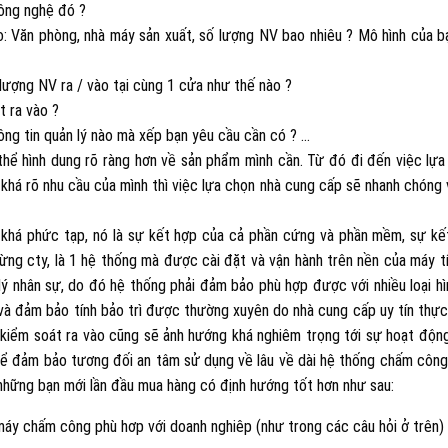
công nghệ đó ?
o: Văn phòng, nhà máy sản xuất, số lượng NV bao nhiêu ? Mô hình của b
 lượng NV ra / vào tại cùng 1 cửa như thế nào ?
t ra vào ?
hông tin quản lý nào mà xếp bạn yêu cầu cần có ? …
 thể hình dung rõ ràng hơn về sản phẩm mình cần. Từ đó đi đến việc lựa
khá rõ nhu cầu của mình thì việc lựa chọn nhà cung cấp sẽ nhanh chóng 
 khá phức tạp, nó là sự kết hợp của cả phần cứng và phần mềm, sự kế
ừng cty, là 1 hệ thống mà được cài đặt và vận hành trên nền của máy tí
lý nhân sự, do đó hệ thống phải đảm bảo phù hợp được với nhiều loại hì
 và đảm bảo tính bảo trì được thường xuyên do nhà cung cấp uy tín thực
kiểm soát ra vào cũng sẽ ảnh hướng khá nghiêm trọng tới sự hoạt động
Để đảm bảo tương đối an tâm sử dụng về lâu về dài hệ thống chấm công
 những bạn mới lần đầu mua hàng có định hướng tốt hơn như sau:
 máy chấm công phù hơp với doanh nghiêp (như trong các câu hỏi ở trên)