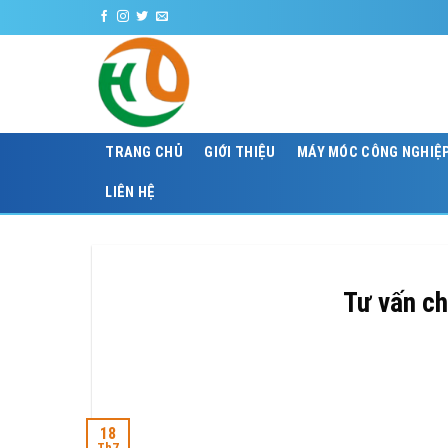
Skip
to
content
TRANG CHỦ
GIỚI THIỆU
MÁY MÓC CÔNG NGHIỆ
LIÊN HỆ
Tư vấn c
18
Th7