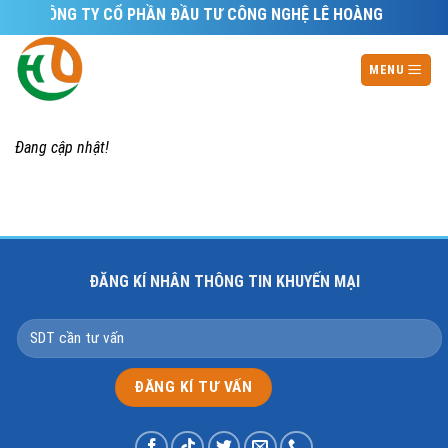
Skip
CÔNG TY CỔ PHẦN ĐẦU TƯ CÔNG NGHỆ LÊ HOÀNG
to
content
MENU
Đang cập nhật!
ĐĂNG KÍ NHÂN THÔNG TIN KHUYẾN MẠI