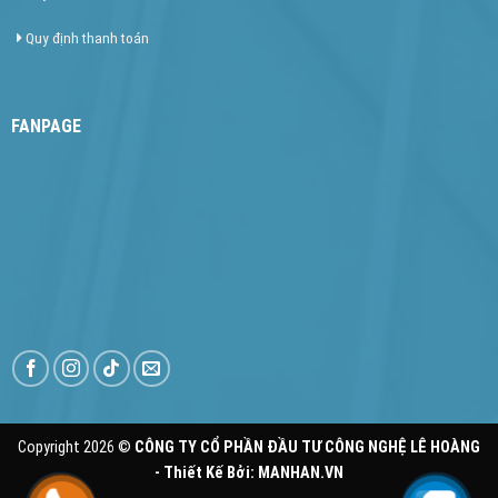
Quy định thanh toán
FANPAGE
Copyright 2026 ©
CÔNG TY CỔ PHẦN ĐẦU TƯ CÔNG NGHỆ LÊ HOÀNG
- Thiết Kế Bởi:
MANHAN.VN