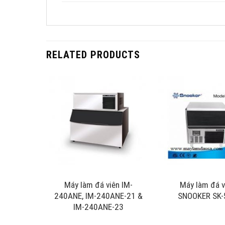
RELATED PRODUCTS
 viên
Máy làm đá viên IM-
Máy làm đá v
K-91A
240ANE, IM-240ANE-21 &
SNOOKER SK-
IM-240ANE-23