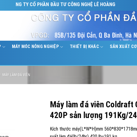
ÔNG TY CỔ PHẦN ĐẦU TƯ CÔNG NGHỆ LÊ HOÀNG
P
MÁY MÓC NÔNG NGHIỆP
THIẾT BỊ KHÁC
SẢN XUẤT CƠ
/
MÁY LÀM ĐÁ VIÊN
Máy làm đá viên Coldraft
420P sản lượng 191Kg/2
Kích thước máy(L*W*H)mm 560*830*1718m
suất làm đá(lb/24hr) 420 lb=191 kg