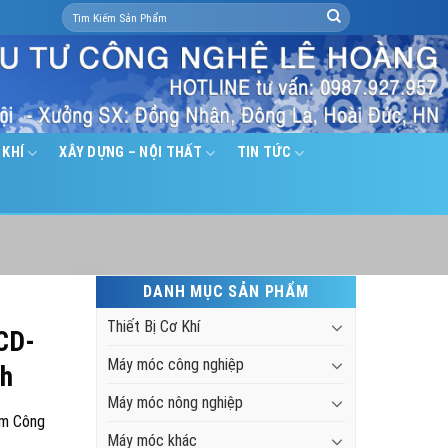
Search
for:
 KHÍ
XÂY DỰNG – NỘI THẤT
TIN TỨC
DANH MỤC SẢN PHẨM
Thiết Bị Cơ Khí
 CD-
Máy móc công nghiệp
4h
Máy móc nông nghiệp
m Công
Máy móc khác