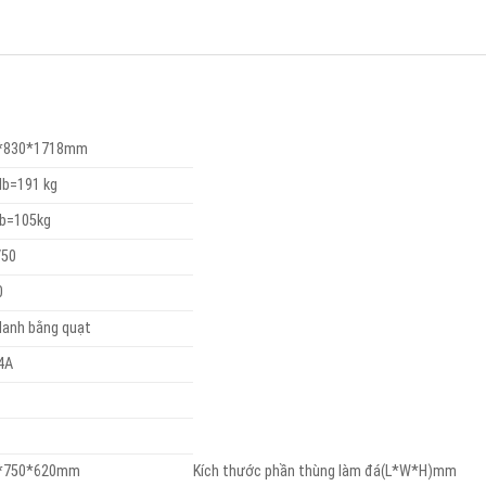
*830*1718mm
lb=191 kg
lb=105kg
/50
0
lanh bằng quạt
4A
*750*620mm
Kích thước phần thùng làm đá(L*W*H)mm