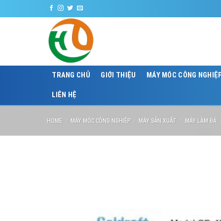
Skip
C
to
content
TRANG CHỦ
GIỚI THIỆU
MÁY MÓC CÔNG NGHIỆ
LIÊN HỆ
HOME
/
MÁY MÓC CÔNG NGHIỆP
/
MÁY SẢN XUẤT
/
MÁY LÀM ĐÁ