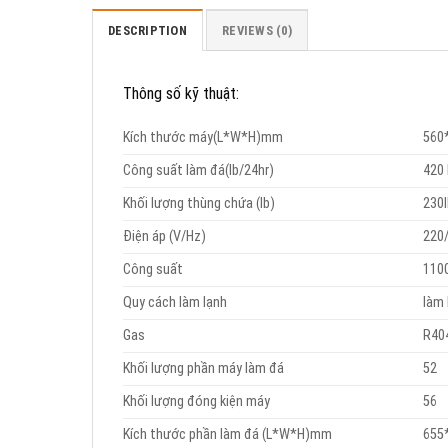
DESCRIPTION
REVIEWS (0)
Thông số kỹ thuật:
Kích thước máy(L*W*H)mm
560
Công suất làm đá(lb/24hr)
420 
Khối lượng thùng chứa (lb)
230
Điện áp (V/Hz)
220
Công suất
110
Quy cách làm lạnh
làm 
Gas
R40
Khối lượng phần máy làm đá
52
Khối lượng đóng kiện máy
56
Kích thước phần làm đá (L*W*H)mm
655