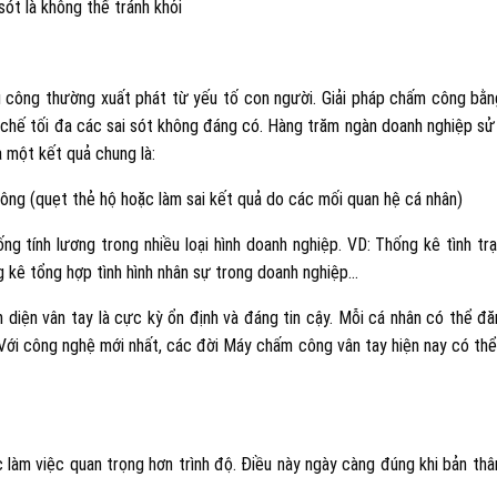
sót là không thể tránh khỏi
 công thường xuất phát từ yếu tố con người. Giải pháp chấm công bằn
chế tối đa các sai sót không đáng có. Hàng trăm ngàn doanh nghiệp sử
 một kết quả chung là:
công (quẹt thẻ hộ hoặc làm sai kết quả do các mối quan hệ cá nhân)
g tính lương trong nhiều loại hình doanh nghiệp. VD: Thống kê tình trạ
ng kê tổng hợp tình hình nhân sự trong doanh nghiệp…
diện vân tay là cực kỳ ổn định và đáng tin cậy. Mỗi cá nhân có thể đă
. Với công nghệ mới nhất, các đời Máy chấm công vân tay hiện nay có th
c làm việc quan trọng hơn trình độ. Điều này ngày càng đúng khi bản th