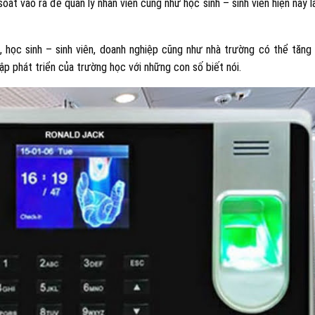
át vào ra để quản lý nhân viên cũng như học sinh – sinh viên hiện nay 
n, học sinh – sinh viên, doanh nghiệp cũng như nhà trường có thể tăng
p phát triển của trường học với những con số biết nói.