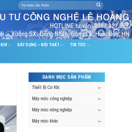
Search
for:
 KHÍ
XÂY DỰNG – NỘI THẤT
TIN TỨC
DANH MỤC SẢN PHẨM
Thiết Bị Cơ Khí
Máy móc công nghiệp
Máy móc nông nghiệp
Máy móc khác