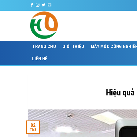
Skip
CÔNG TY
to
content
TRANG CHỦ
GIỚI THIỆU
MÁY MÓC CÔNG NGHIỆ
LIÊN HỆ
Hiệu quả
02
Th8