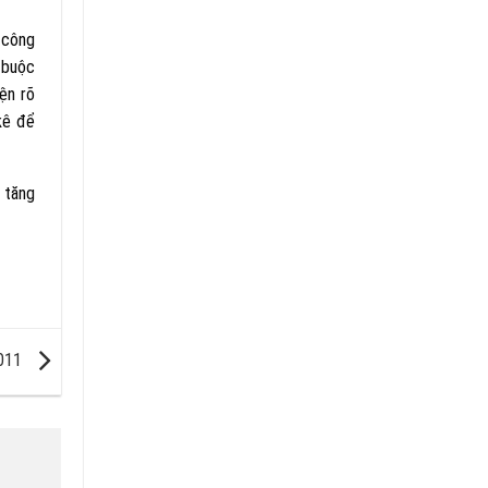
g công
 buộc
ện rõ
kê để
 tăng
2011