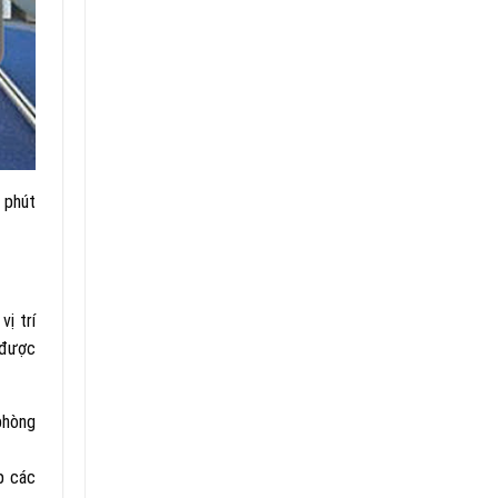
 phút
vị trí
 được
phòng
p các