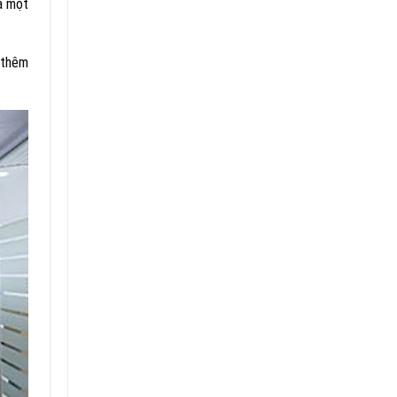
là một
 thêm