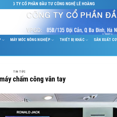
 CỔ PHẦN ĐẦU TƯ CÔNG NGHỆ LÊ HOÀNG
P
MÁY MÓC NÔNG NGHIỆP
THIẾT BỊ KHÁC
SẢN XUẤT CƠ
TIN TỨC
 máy chấm công vân tay