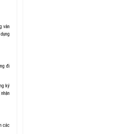
g vân
 dụng
ng đi
ng ký
ể nhận
ân các