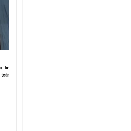
ằng hệ
 toàn