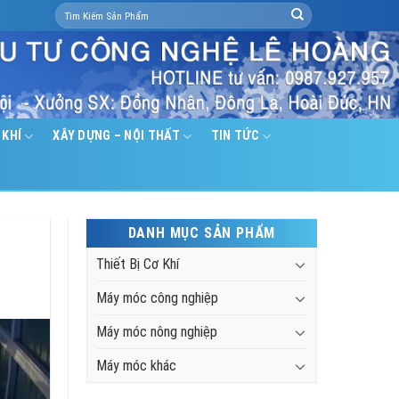
Search
for:
 KHÍ
XÂY DỰNG – NỘI THẤT
TIN TỨC
DANH MỤC SẢN PHẨM
Thiết Bị Cơ Khí
Máy móc công nghiệp
Máy móc nông nghiệp
Máy móc khác