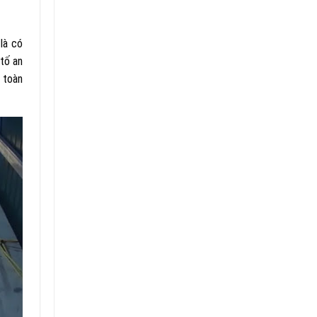
là có
 tố an
h toàn