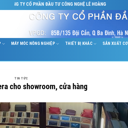
TY CỔ PHẦN ĐẦU TƯ CÔNG NGHỆ LÊ HOÀNG
P
MÁY MÓC NÔNG NGHIỆP
THIẾT BỊ KHÁC
SẢN XUẤT CƠ
TIN TỨC
era cho showroom, cửa hàng