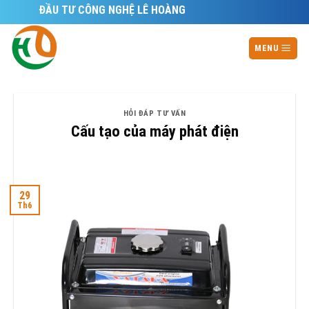
Skip
ĐẦU TƯ CÔNG NGHỆ LÊ HOÀNG
to
content
MENU
HỎI ĐÁP TƯ VẤN
Cấu tạo của máy phát điện
29
Th6