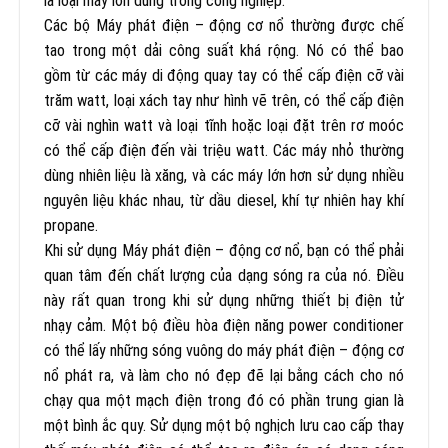
là loại máy lớn dùng trong công nghiệp.
Các bộ Máy phát điện – động cơ nổ thường được chế
tao trong một dải công suất khá rộng. Nó có thể bao
gồm từ các máy di động quay tay có thể cấp điện cỡ vài
trăm watt, loại xách tay như hình vẽ trên, có thể cấp điện
cỡ vài nghìn watt và loại tĩnh hoặc loại đặt trên rơ moóc
có thể cấp điện đến vài triệu watt. Các máy nhỏ thường
dùng nhiên liệu là xăng, và các máy lớn hơn sử dụng nhiều
nguyên liệu khác nhau, từ dầu diesel, khí tự nhiên hay khí
propane.
Khi sử dụng Máy phát điện – động cơ nổ, bạn có thể phải
quan tâm đến chất lượng của dạng sóng ra của nó. Điều
này rất quan trong khi sử dụng những thiết bị điện tử
nhạy cảm. Một bộ điều hòa điện năng power conditioner
có thể lấy những sóng vuông do máy phát điện – động cơ
nổ phát ra, và làm cho nó đẹp đẽ lại bằng cách cho nó
chạy qua một mạch điện trong đó có phần trung gian là
một bình ắc quy. Sử dụng một bộ nghịch lưu cao cấp thay