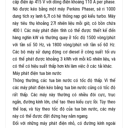
cấp điện áp 415 V với dòng điện khoảng 110 A per phase.
Nó được kéo bằng một máy Perkins Phaser, sê ri 1000
dung tích xy lanh 6,7l có hệ thống nạp gió kiểu turbo. Máy
này tiêu thụ khoảng 27l nhiên liệu mỗi giờ, có bồn chứa
400 l. Các máy phát điện tĩnh có thể được thiết kế đến
hàng nghìn kW và thường quay ở tốc độ 1500 vòng/phút
với tần số 50 Hz, và 1800 vòng/phút với tần số 60 Hz.
Các bộ máy sử dụng động cơ diesel ở công suất tối ưu
có thể phát được khoảng 3 kWh với mỗi kG nhiên liệu, và
có thể có hiệu suất thấp hơn khi làm việc ở các tải khác.
Máy phát điện tua bin nước
Thông thường, các tua bin nước có tốc độ thấp. Vì thế
các máy phát điện kéo bằng tua bin nước cũng có tốc độ
rất thấp. Các máy này thường có nhiều đôi cực, trục
ngắn, đường kính lớn, chế tạo theo kiểu cực lồi. Tùy theo
thể loại, và tùy theo tốc độ của tua bin nước, các máy
này có thể được đặt đứng hay nằm ngang.
Đối với những máy phát điện nhỏ, có đường kính ngoài