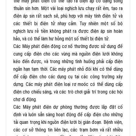
thế máy phát điện có thể tạo ra điện áp có dạng sóng
thuần sin hơn. Một vài loại nghịch lưu chạy rất êm, tạo ra
điện áp sin rất sạch sẽ, phù hợp với máy tính điện tử và
các thiết bị điện tử nhạy cảm. Tuy nhiên một số bộ
nghịch lưu rẻ tiền không phát ra được điện áp sin hoàn
hảo, và có thể làm hư hỏng một số thiết bị điện tử.
Các Máy phát điện động cơ nổ thường được sử dụng để
cung cấp điện cho các vùng mà nguồn điện lưới không
kéo đến được, và trong những tình huống phải cấp điện
ngắn hạn tạm thời. Các máy phát nhỏ đôi khi có thể dùng
để cấp điện cho các dụng cụ tại các công trường xây
dựng. Các máy phát điện loại rơ moóc có thể dùng cấp
điện cho chiếu sáng, và các trò chơi giải trí trong các hội
chợ di động.
Các Máy phát điện dự phòng thường được lắp đặt cố
định và luôn sẵn sàng hoạt động để cấp điện cho những
tải quan trọng khi nguồn điện lưới bị gián đoạn. Bệnh viện,
các cơ sở thông tin liên lạc, các trạm bơm và rất nhiều