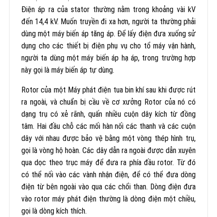
Điện áp ra của stator thường nằm trong khoảng vài kV
đến 14,4 kV. Muốn truyền đi xa hơn, người ta thường phải
dùng một máy biến áp tăng áp. Để lấy điện đưa xuống sử
dụng cho các thiết bị điện phụ vụ cho tổ máy vận hành,
người ta dùng một máy biến áp hạ áp, trong trường hợp
này gọi là máy biến áp tự dùng.
Rotor của một Máy phát điện tua bin khí sau khi được rút
ra ngoài, và chuẩn bị cầu về cơ xưởng Rotor của nó có
dạng trụ có xẻ rãnh, quấn nhiều cuộn dây kích từ đồng
tâm. Hai đầu chỗ các mối hàn nối các thanh và các cuộn
dây với nhau được bảo vệ bằng một vòng thép hình trụ,
gọi là vòng hộ hoàn. Các dây dẫn ra ngoài được dẫn xuyên
qua dọc theo trục máy để đưa ra phía đầu rotor. Từ đó
có thể nối vào các vành nhận điện, để có thể đưa dòng
điện từ bên ngoài vào qua các chổi than. Dòng điện đưa
vào rotor máy phát điện thường là dòng điện một chiều,
gọi là dòng kích thích.