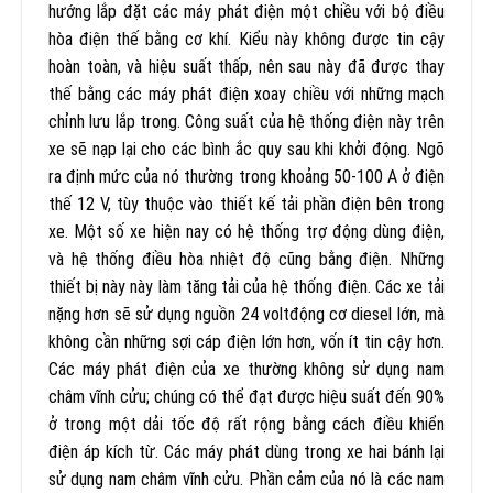
hướng lắp đặt các máy phát điện một chiều với bộ điều
hòa điện thế bằng cơ khí. Kiểu này không được tin cậy
hoàn toàn, và hiệu suất thấp, nên sau này đã được thay
thế bằng các máy phát điện xoay chiều với những mạch
chỉnh lưu lắp trong. Công suất của hệ thống điện này trên
xe sẽ nạp lại cho các bình ắc quy sau khi khởi động. Ngõ
ra định mức của nó thường trong khoảng 50-100 A ở điện
thế 12 V, tùy thuộc vào thiết kế tải phần điện bên trong
xe. Một số xe hiện nay có hệ thống trợ động dùng điện,
và hệ thống điều hòa nhiệt độ cũng bằng điện. Những
thiết bị này này làm tăng tải của hệ thống điện. Các xe tải
nặng hơn sẽ sử dụng nguồn 24 voltđộng cơ diesel lớn, mà
không cần những sợi cáp điện lớn hơn, vốn ít tin cậy hơn.
Các máy phát điện của xe thường không sử dụng nam
châm vĩnh cửu; chúng có thể đạt được hiệu suất đến 90%
ở trong một dải tốc độ rất rộng bằng cách điều khiển
điện áp kích từ. Các máy phát dùng trong xe hai bánh lại
sử dụng nam châm vĩnh cửu. Phần cảm của nó là các nam