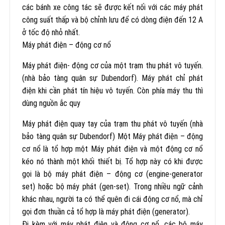
các bánh xe công tác sẽ được kết nối với các máy phát
công suất thấp và bộ chỉnh lưu để có dòng điện đến 12 A
ở tốc độ nhỏ nhất.
Máy phát điện – động cơ nổ
Máy phát điện- động cơ của một trạm thu phát vô tuyến.
(nhà bảo tàng quân sự Dubendorf). Máy phát chỉ phát
điện khi cần phát tín hiệu vô tuyến. Còn phía máy thu thì
dùng nguồn ắc quy
Máy phát điện quay tay của trạm thu phát vô tuyến (nhà
bảo tàng quân sự Dubendorf) Một Máy phát điện – động
cơ nổ là tổ hợp một Máy phát điện và một động cơ nổ
kéo nó thành một khối thiết bị. Tổ hợp này có khi được
gọi là bộ máy phát điện – động cơ (engine-generator
set) hoặc bộ máy phát (gen-set). Trong nhiều ngữ cảnh
khác nhau, người ta có thể quên đi cái động cơ nổ, mà chỉ
gọi đơn thuần cả tổ hợp là máy phát điện (generator).
Đi kèm với máy phát điện và động cơ nổ, các bộ máy