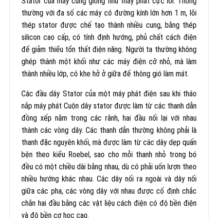
Stator của máy cũng giống như máy phát cực lồi. Thông
thường với đa số các máy có đường kính lớn hơn 1 m, lõi
thép stator được chế tạo thành nhiều cung, bằng thép
silicon cao cấp, có tính định hướng, phủ chất cách điện
để giảm thiểu tổn thất điện năng. Người ta thường không
ghép thành một khối như các máy điện cỡ nhỏ, mà làm
thành nhiều lớp, có khe hở ở giữa để thông gió làm mát.
Các đầu dây Stator của một máy phát điện sau khi tháo
nắp máy phát Cuộn dây stator được làm từ các thanh dẫn
đồng xếp nằm trong các rãnh, hai đầu nối lại với nhau
thành các vòng dây. Các thanh dẫn thường không phải là
thanh đặc nguyên khối, mà được làm từ các dây dẹp quấn
bện theo kiểu Roebel, sao cho mỗi thanh nhỏ trong bó
đều có một chiều dài bằng nhau, dù có phải uốn lượn theo
nhiều hướng khác nhau. Các dây nối ra ngoài và dây nối
giữa các pha, các vòng dây với nhau được cố định chắc
chắn hai đầu bằng các vật liệu cách điện có độ bền điện
và độ bền cơ học cao.