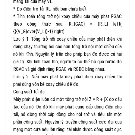
mang tải của máy VL.
* Đo điện trở tải RL, nếu bạn chưa biết.
* Tính toán tổng trở nội xoay chiều của máy phát RGAC
theo công thức sau: R_{GAC} = {R_L} left(
{{{V_G}over{V_L}}-1} right)
Lưu ý 1: Tổng trở nội xoay chiều của máy phát điện khi
đang chạy thường hoi cao hơn tổng trở nội một chiều của
nó khi tĩnh. Nguyên lý trên cho phép bạn đo được cả hai
giá trị. Khi tính toán thô, người ta có thể bỏ qua bước đo
RGAC và giả định rằng RGAC và RGDC bằng nhau.
Lưu ý 2: Nếu máy phát là máy phát điện xoay chiều thì
phải dùng vôn kế xoay chiều để đo.
Công suất tối đa
Máy phát điện luôn có một tổng trở nội Z = R + jX do cấu
tạo của nó. Do đó khi máy phát cung cấp dòng điện cho
tải, nó đồng thời cấp dòng cho nội trở và tiêu tán một
phần công suất. Nguyên lý truyền công suất cực đại qua
mạng một cửa nêu lên rằng: tải nhận được công suất cực