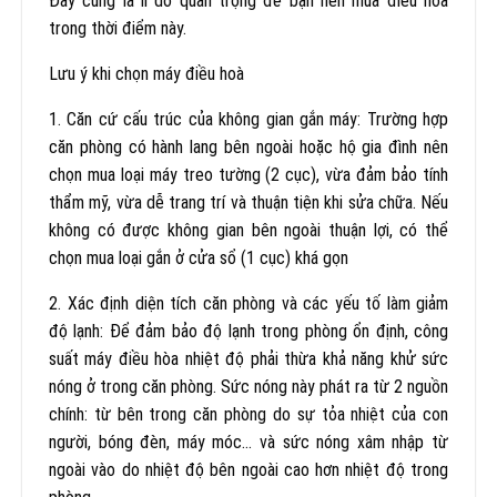
Đây cũng là lí do quan trọng để bạn nên mua điều hòa
trong thời điểm này.
Lưu ý khi chọn máy điều hoà
1. Căn cứ cấu trúc của không gian gắn máy: Trường hợp
căn phòng có hành lang bên ngoài hoặc hộ gia đình nên
chọn mua loại máy treo tường (2 cục), vừa đảm bảo tính
thẩm mỹ, vừa dễ trang trí và thuận tiện khi sửa chữa. Nếu
không có được không gian bên ngoài thuận lợi, có thể
chọn mua loại gắn ở cửa sổ (1 cục) khá gọn
2. Xác định diện tích căn phòng và các yếu tố làm giảm
độ lạnh: Để đảm bảo độ lạnh trong phòng ổn định, công
suất máy điều hòa nhiệt độ phải thừa khả năng khử sức
nóng ở trong căn phòng. Sức nóng này phát ra từ 2 nguồn
chính: từ bên trong căn phòng do sự tỏa nhiệt của con
người, bóng đèn, máy móc… và sức nóng xâm nhập từ
ngoài vào do nhiệt độ bên ngoài cao hơn nhiệt độ trong