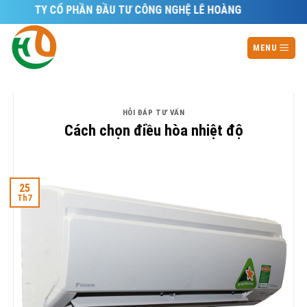
Skip
NG TY CỔ PHẦN ĐẦU TƯ CÔNG NGHỆ LÊ HOÀNG
to
content
MENU
HỎI ĐÁP TƯ VẤN
Cách chọn điều hòa nhiệt độ
25
Th7