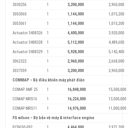
3030256
1
3
,
200
,
00
0
2,960,000
3053060
1
1
,
144
,
00
0
1,015,200
3053061
1
1
,
144
,
00
0
1,015,200
Actuator 3408326
1
4
,
400
,
00
0
3,920,000
Actuator 3408328
1
5
,
112
,
00
0
4,489,600
Actuator 3408329
1
5
,
928
,
00
0
5,142,400
3062322
1
2
,
960
,
00
0
2,668,000
3037359
1
3
,
200
,
00
0
2,960,000
C
O
MMAP – Bộ điều khiển máy phát điện
COMAP AMF 25
1
16
,
848
,
00
0
15,500,000
COMAP MRS16
1
16
,
224
,
00
0
13,500,000
COMAP MRS11
1
14
,
976
,
00
0
11,000,000
F
G wilson – Bộ bảo vệ máy & interface engine
PCB650-092
1
4
,
464
,
00
0
3,971,200