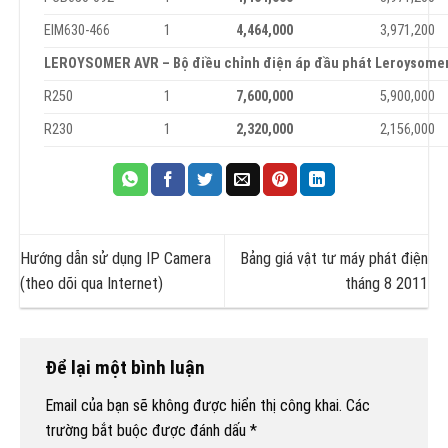
EIM630-466
1
4
,
464
,
00
0
3,971,200
L
EROYSOMER AVR – Bộ điều chỉnh điện áp đầu phát Leroysomer,
R250
1
7
,
600
,
00
0
5,900,000
R230
1
2
,
320
,
00
0
2,156,000
Hướng dẫn sử dụng IP Camera
Bảng giá vật tư máy phát điện
(theo dõi qua Internet)
tháng 8 2011
Để lại một bình luận
Email của bạn sẽ không được hiển thị công khai.
Các
trường bắt buộc được đánh dấu
*