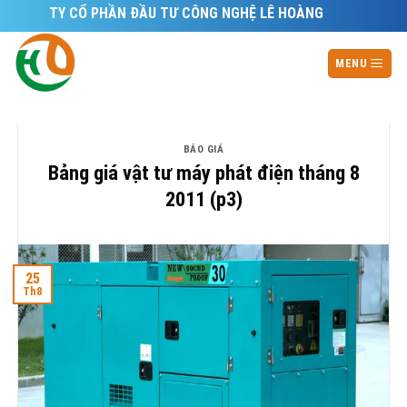
Skip
NG TY CỔ PHẦN ĐẦU TƯ CÔNG NGHỆ LÊ HOÀNG
to
content
MENU
BÁO GIÁ
Bảng giá vật tư máy phát điện tháng 8
2011 (p3)
25
Th8