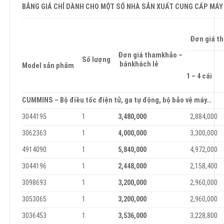
B
Ả
N
G GIÁ CHỈ DÀNH CHO MỘT SỐ NHÀ SẢN XUẤT CUNG CẤP MÁY 
Đ
ơ
n giá t
Đ
ơ
n giá thamkhảo –
Số l
ư
ợn
g
bánkhách lẻ
Model sản phẩm
1 – 4 cái
CU
MMINS – Bộ điều tốc điện tử, ga tự động, bộ bảo vệ máy…
3044195
1
3
,
480
,
00
0
2,884,000
3062363
1
4
,
000
,
00
0
3,300,000
4914090
1
5
,
840
,
00
0
4,972,000
3044196
1
2
,
448
,
00
0
2,158,400
3098693
1
3
,
200
,
00
0
2,960,000
3053065
1
3
,
200
,
00
0
2,960,000
3036453
1
3
,
536
,
00
0
3,228,800