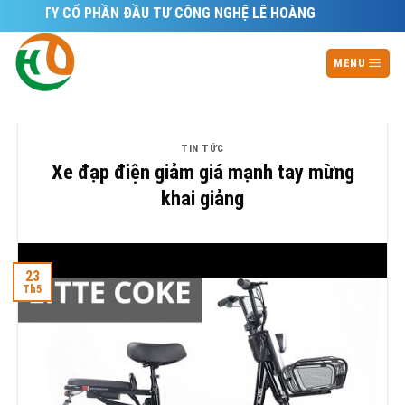
Skip
G TY CỔ PHẦN ĐẦU TƯ CÔNG NGHỆ LÊ HOÀNG
to
content
MENU
TIN TỨC
Xe đạp điện giảm giá mạnh tay mừng
khai giảng
23
Th5