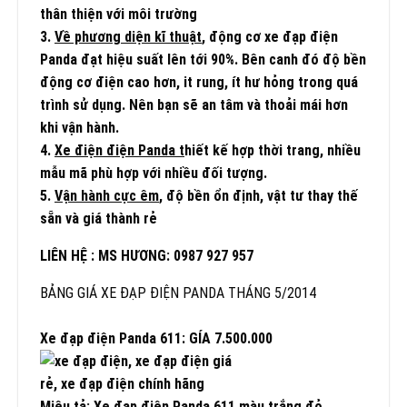
thân thiện với môi trường
3.
Về phương diện kĩ thuật
, động cơ xe đạp điện
Panda đạt hiệu suất lên tới 90%. Bên canh đó độ bền
động cơ điện cao hơn, it rung, ít hư hỏng trong quá
trình sử dụng. Nên bạn sẽ an tâm và thoải mái hơn
khi vận hành.
4.
Xe điện điện Panda t
hiết kế hợp thời trang, nhiều
mẫu mã phù hợp với nhiều đối tượng.
5.
Vận hành cực êm
, độ bền ổn định, vật tư thay thế
sẵn và giá thành rẻ
LIÊN HỆ : MS HƯƠNG: 0987 927 957
BẢNG GIÁ XE ĐẠP ĐIỆN PANDA THÁNG 5/2014
Xe đạp điện Panda 611: GÍA 7.500.000
Miêu tả: Xe đạp điện Panda 611 màu trắng đỏ