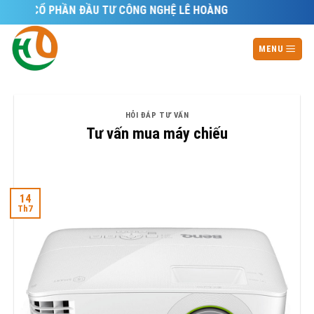
Skip
 CỔ PHẦN ĐẦU TƯ CÔNG NGHỆ LÊ HOÀNG
to
content
MENU
HỎI ĐÁP TƯ VẤN
Tư vấn mua máy chiếu
14
Th7