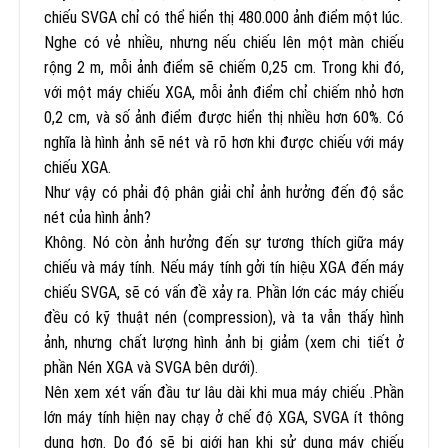
chiếu SVGA chỉ có thể hiển thị 480.000 ảnh điểm một lúc.
Nghe có vẻ nhiều, nhưng nếu chiếu lên một màn chiếu
rộng 2 m, mỗi ảnh điểm sẽ chiếm 0,25 cm. Trong khi đó,
với một máy chiếu XGA, mỗi ảnh điểm chỉ chiếm nhỏ hơn
0,2 cm, và số ảnh điểm được hiển thị nhiều hơn 60%. Có
nghĩa là hình ảnh sẽ nét và rõ hơn khi được chiếu với máy
chiếu XGA.
Như vậy có phải độ phân giải chỉ ảnh hưởng đến độ sắc
nét của hình ảnh?
Không. Nó còn ảnh hưởng đến sự tương thích giữa máy
chiếu và máy tính. Nếu máy tính gởi tín hiệu XGA đến máy
chiếu SVGA, sẽ có vấn đề xảy ra. Phần lớn các máy chiếu
đều có kỹ thuật nén (compression), và ta vẫn thấy hình
ảnh, nhưng chất lượng hình ảnh bị giảm (xem chi tiết ở
phần Nén XGA và SVGA bên dưới).
Nên xem xét vấn đầu tư lâu dài khi mua máy chiếu .Phần
lớn máy tính hiện nay chạy ở chế độ XGA, SVGA ít thông
dụng hơn. Do đó sẽ bị giới hạn khi sử dụng máy chiếu