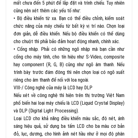
mất chưa đến 5 phút để lắp đặt và trình chiếu. Tuy nhiên
cũng nên xét thêm các yếu tố như:
• Bộ điều khiển từ xa. Bạn có thể điều chỉnh, kiểm soát
chức năng của máy chiếu từ bất kỳ vị trí nào. Chọn loại
đơn giản, dễ điều khiển. Nếu bộ điều khiển có thể dùng
cho chuột thì phải bảo đảm hoạt động nhanh, chính xác.
• Cổng nhập. Phải có những ngõ nhập mà bạn cần như
cổng cho máy tính, cho tín hiệu như S-Video, composite
hay component (R, G, B) cũng như ngõ âm thanh. Nếu
trình bày trước đám đông thì nên chọn loại có ngõ xuất
riêng cho âm thanh để nối với loa ngoài.
VIII-/ Công nghệ của máy là LCD hay DLP
Nếu xét về công nghệ thì hiện trên thị trường Việt Nam
phổ biến hai loại máy chiếu là LCD (Liquid Crystal Display)
và DLP (Digital Light Processing).
Loại LCD cho khả năng điều khiển màu sắc, độ nét, ánh
sáng hiệu quả, sử dụng ba tấm LCD cho ba màu cơ bản
đỏ, lục, dương, cho hình ảnh nét hầu như ở mọi độ phân