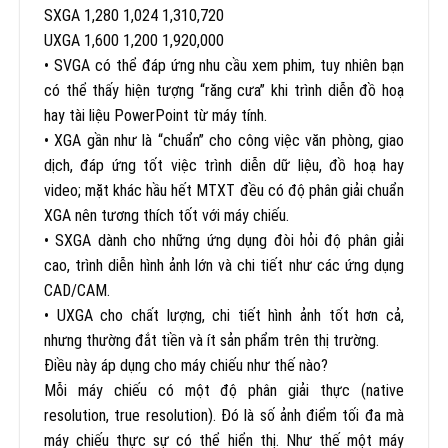
SXGA 1,280 1,024 1,310,720
UXGA 1,600 1,200 1,920,000
• SVGA có thể đáp ứng nhu cầu xem phim, tuy nhiên bạn
có thể thấy hiện tượng “răng cưa” khi trình diễn đồ hoạ
hay tài liệu PowerPoint từ máy tính.
• XGA gần như là “chuẩn” cho công việc văn phòng, giao
dịch, đáp ứng tốt việc trình diễn dữ liệu, đồ hoạ hay
video; mặt khác hầu hết MTXT đều có độ phân giải chuẩn
XGA nên tương thích tốt với máy chiếu.
• SXGA dành cho những ứng dụng đòi hỏi độ phân giải
cao, trình diễn hình ảnh lớn và chi tiết như các ứng dụng
CAD/CAM.
• UXGA cho chất lượng, chi tiết hình ảnh tốt hơn cả,
nhưng thường đắt tiền và ít sản phẩm trên thị trường.
Điều này áp dụng cho máy chiếu như thế nào?
Mỗi máy chiếu có một độ phân giải thực (native
resolution, true resolution). Đó là số ảnh điểm tối đa mà
máy chiếu thực sự có thể hiển thị. Như thế một máy