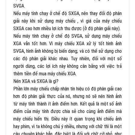
SVGA.
Nếu máy tính chạy ở chế độ SXGA, nên thay đổi độ phân
giải này khi sử dụng máy chiếu , vì giá của máy chiếu
SXGA cao hơn nhiều lợi ích thu được (ở độ phân giải này).
Nếu máy tính chạy ở chế độ SVGA, sử dụng máy chiếu
XGA vẫn tốt hơn. Vì máy chiếu XGA xử lý tốt hình ảnh
SVGA, hình ảnh không bị biến dạng; và có thể sử dụng cho
các độ phân giải khác nhau. Tuy nhiên, đối với một số
người dùng, các lợi ích này không cân bằng với việc trả
thêm tiền để mua máy chiếu XGA.
Nén XGA và SXGA là gì?
Phần lớn máy chiếu chấp nhận tín hiệu có độ phân giải cao
hơn độ phân giải thực của nó, nhưng nó sẽ nén hình ảnh
từ máy tính thành ít ảnh điểm hơn. Kết quả là một số ảnh
điểm của máy tính được chia sẻ cho cùng ảnh điểm mà
máy chiếu hiển thị. Điều này ít quan trọng khi chiếu ảnh
hay phim, vì ta không chú ý nhiều, nhưng với chữ thì là một
câu chuyện khác hẳn, đặc biệt là đối với chữ cỡ nhỏ, như