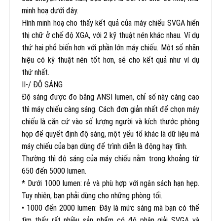
minh hoạ dưới đây.
Hình minh hoạ cho thấy kết quả của máy chiếu SVGA hiển
thị chữ ở chế độ XGA, với 2 kỹ thuật nén khác nhau. Ví dụ
thứ hai phổ biến hơn với phần lớn máy chiếu. Một số nhãn
hiệu có kỹ thuật nén tốt hơn, sẽ cho kết quả như ví dụ
thứ nhất.
II-/ ĐỘ SÁNG
Độ sáng được đo bằng ANSI lumen, chỉ số này càng cao
thì máy chiếu càng sáng. Cách đơn giản nhất để chọn máy
chiếu là căn cứ vào số lượng người và kích thước phòng
họp để quyết định độ sáng, một yếu tố khác là dữ liệu mà
máy chiếu của bạn dùng để trình diễn là động hay tĩnh.
Thường thì độ sáng của máy chiếu nằm trong khoảng từ
650 đến 5000 lumen.
* Dưới 1000 lumen: rẻ và phù hợp với ngân sách hạn hẹp.
Tuy nhiên, bạn phải dùng cho những phòng tối.
• 1000 đến 2000 lumen: Đây là mức sáng mà bạn có thể
tìm thấy rất nhiều sản phẩm có độ phân giải SVGA và