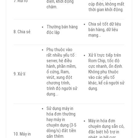
7. Rủi ro
điện, khởi động
cúp điện, không mất
chậm.
thời gian khởi động.
Chia sẻ tốt dữ liệu
Thường bán hàng
bán hàng, dữ liệu
8. Chia sẻ
độc lập
mạng…
Phụ thuộc vào
rất nhiều yếu tố :
Xử lí trực tiếp trên
server, hệ điều
Rom Chip, tốc độ
hành, phần mềm,
cực nhanh, ổn định.
ổ cứng, Ram,
Không phụ thuộc
9. Xử lí
virút, xung đột
vào các yếu tố
chương trình,
khác, kể cả người sử
trình độ người sử
dụng.
dụng…
Sử dụng máy in
hóa đơn thường
hay máy in
Máy in hóa đơn
chuyên dụng (3-5
chuyên dụng sẵn có,
dòng/s) đắt tiền
đặc biệt hỗ trợ in
10. Máy in
gắn thêm.
nhiệt, in bill cực