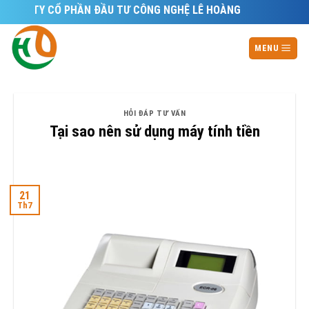
Skip
G TY CỔ PHẦN ĐẦU TƯ CÔNG NGHỆ LÊ HOÀNG
to
content
MENU
HỎI ĐÁP TƯ VẤN
Tại sao nên sử dụng máy tính tiền
21
Th7