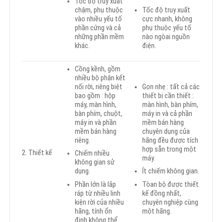
Tốc độ truy xuất
chậm, phụ thuộc
Tốc độ truy xuất
vào nhiều yếu tố
cực nhanh, không
phần cứng và cả
phụ thuộc yếu tố
những phần mềm
nào ngòai nguồn
khác.
điện.
Cồng kềnh, gồm
nhiều bộ phận kết
nối rời, riêng biệt
Gọn nhẹ : tất cả các
bao gồm : hộp
thiết bị cần thiết :
máy, màn hình,
màn hình, bàn phím,
bàn phím, chuột,
máy in và cả phần
máy in và phần
mềm bán hàng
mềm bán hàng
chuyên dụng của
riêng.
hãng đều được tích
hợp sẵn trong một
2. Thiết kế
Chiếm nhiều
máy.
không gian sử
dụng.
Ít chiếm không gian.
Phần lớn là lắp
Tòan bộ được thiết
ráp từ nhiều linh
kế đồng nhất,
kiện rời của nhiều
chuyên nghiệp cùng
hãng, tính ổn
một hãng.
định không thể