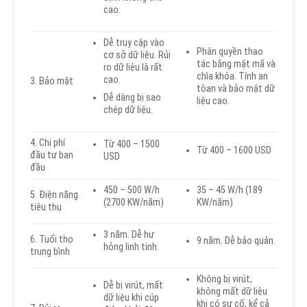
cao.
Dễ truy cập vào
Phân quyền thao
cơ sở dữ liệu. Rủi
tác bằng mật mã và
ro dữ liệu là rất
chìa khóa. Tính an
cao.
3. Bảo mật
tòan và bảo mật dữ
Dễ dàng bị sao
liệu cao.
chép dữ liệu.
4. Chi phí
Từ 400 – 1500
Từ 400 – 1600 USD
đầu tư ban
USD
đầu
450 – 500 W/h
35 – 45 W/h (189
5. Điện năng
(2700 KW/năm)
KW/năm)
tiêu thụ
3 năm. Dễ hư
6. Tuổi thọ
9 năm. Dễ bảo quản.
hỏng linh tinh.
trung bình
Không bị virút,
Dễ bị virút, mất
không mất dữ liệu
dữ liệu khi cúp
khi có sự cố, kể cả