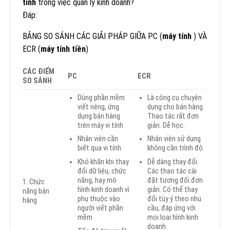
tính
trong việc quản lý kinh doanh?
Đáp:
BẢNG SO SÁNH CÁC GIẢI PHÁP GIỮA PC (
máy tính
) VÀ
ECR (
máy tính tiền
)
CÁC ĐIỂM
PC
ECR
SO SÁNH
Dùng phần mềm
Là công cụ chuyên
viết riêng, ứng
dụng cho bán hàng.
dụng bán hàng
Thao tác rất đơn
trên máy vi tính
giản. Dễ học.
Nhân viên cần
Nhân viên sử dụng
biết qua vi tính.
không cần trình độ.
Khó khăn khi thay
Dễ dàng thay đổi.
đổi dữ liệu, chức
Các thao tác cài
năng, hay mô
đặt tương đối đơn
1. Chức
hình kinh doanh vì
giản. Có thể thay
năng bán
phụ thuộc vào
đổi tùy ý theo nhu
hàng
người viết phần
cầu, đáp ứng với
mềm
mọi lọai hình kinh
doanh.