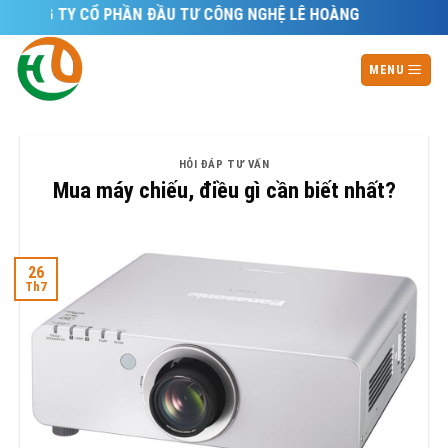
Skip
ÔNG TY CỔ PHẦN ĐẦU TƯ CÔNG NGHỆ LÊ HOÀNG
to
content
MENU
HỎI ĐÁP TƯ VẤN
Mua máy chiếu, điều gì cần biết nhất?
26
Th7