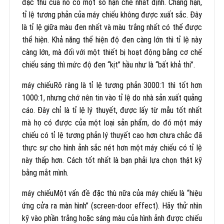
đặc thù của nó có một số hạn chế nhất định. Chẳng hạn,
tỉ lệ tương phản của máy chiếu không được xuất sắc. Đây
là tỉ lệ giữa màu đen nhất và màu trắng nhất có thể được
thể hiện. Khả năng thể hiện độ đen càng lớn thì tỉ lệ này
càng lớn, mà đối với một thiết bị hoạt động bằng cơ chế
chiếu sáng thì mức độ đen “kịt” hầu như là “bất khả thi”.
máy chiếuRõ ràng là tỉ lệ tương phản 3000:1 thì tốt hơn
1000:1, nhưng chớ nên tin vào tỉ lệ do nhà sản xuất quảng
cáo. Đây chỉ là tỉ lệ lý thuyết, được lấy từ mẫu tốt nhất
mà họ có được của một loại sản phẩm, do đó một máy
chiếu có tỉ lệ tương phản lý thuyết cao hơn chưa chắc đã
thực sự cho hình ảnh sắc nét hơn một máy chiếu có tỉ lệ
này thấp hơn. Cách tốt nhất là bạn phải lựa chọn thật kỹ
bằng mắt mình.
máy chiếuMột vấn đề đặc thù nữa của máy chiếu là “hiệu
ứng cửa ra màn hình” (screen-door effect). Hãy thử nhìn
kỹ vào phần trắng hoặc sáng màu của hình ảnh được chiếu