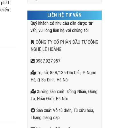
phát :
hiển :
LIÊN HỆ TƯ VẤN
Quý khách có nhu cầu cần được tư
vấn, vui lòng liên hệ với chúng tôi.
CÔNG TY CỔ PHẦN ĐẦU TƯ CÔNG
NGHỆ LÊ HOÀNG
0987.927.957
Trụ sở: 85B/135 Đội Cấn, P Ngọc
Hà, Q Ba Đình, Hà Nội
Xưởng sản xuất: Đồng Nhân, Đông
La, Hoài Đức, Hà Nội
Sản xuất Vỏ tủ điên, Tủ cứu hỏa,
Thang máng cáp