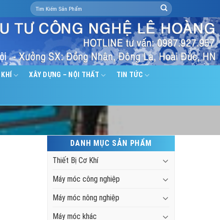
Search
for:
 KHÍ
XÂY DỰNG – NỘI THẤT
TIN TỨC
DANH MỤC SẢN PHẨM
Thiết Bị Cơ Khí
Máy móc công nghiệp
Máy móc nông nghiệp
Máy móc khác