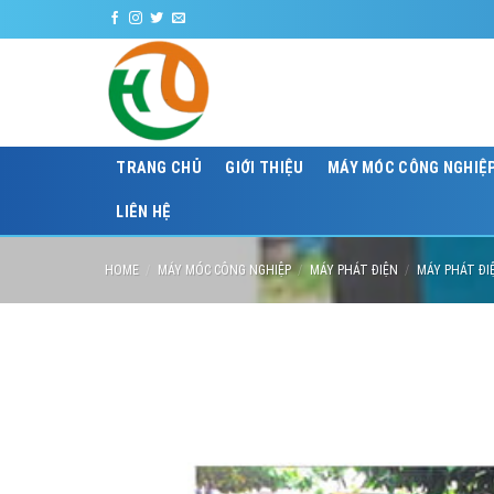
Skip
CÔ
to
content
TRANG CHỦ
GIỚI THIỆU
MÁY MÓC CÔNG NGHIỆ
LIÊN HỆ
HOME
/
MÁY MÓC CÔNG NGHIỆP
/
MÁY PHÁT ĐIỆN
/
MÁY PHÁT ĐI