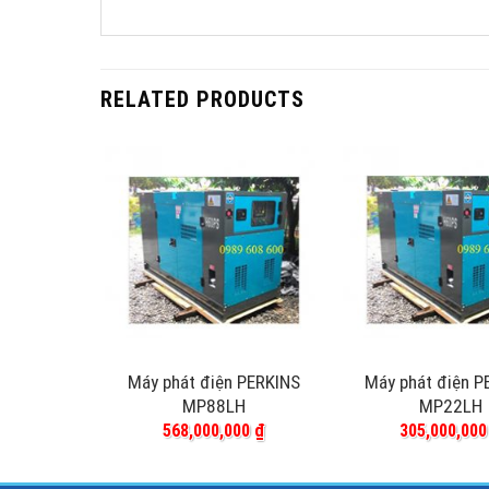
RELATED PRODUCTS
 PERKINS
Máy phát điện PERKINS
Máy phát điện P
H
MP88LH
MP22LH
00
₫
568,000,000
₫
305,000,00