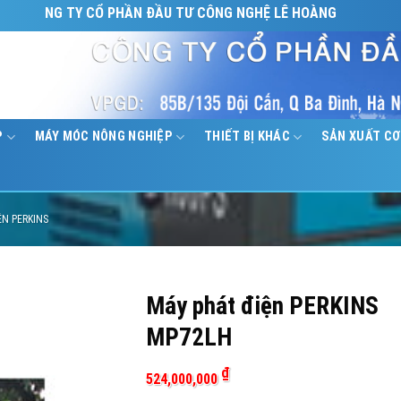
NG TY CỔ PHẦN ĐẦU TƯ CÔNG NGHỆ LÊ HOÀNG
P
MÁY MÓC NÔNG NGHIỆP
THIẾT BỊ KHÁC
SẢN XUẤT CƠ
ỆN PERKINS
Máy phát điện PERKINS
MP72LH
₫
524,000,000