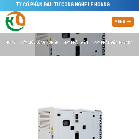
Skip
ÔNG TY CỔ PHẦN ĐẦU TƯ CÔNG NGHỆ LÊ HOÀNG
to
content
MENU
HOME
/
MÁY MÓC CÔNG NGHIỆP
/
MÁY PHÁT ĐIỆN
/
MÁY PHÁT ĐIỆN HYUNDAI