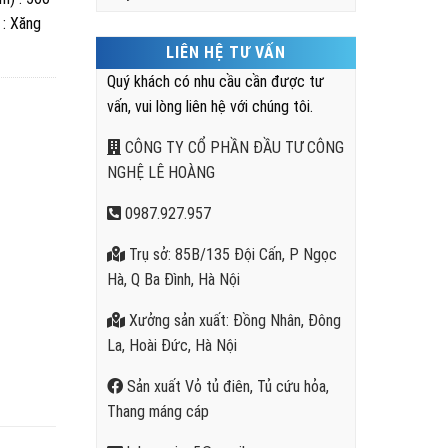
 : Xăng
LIÊN HỆ TƯ VẤN
Quý khách có nhu cầu cần được tư
vấn, vui lòng liên hệ với chúng tôi.
CÔNG TY CỔ PHẦN ĐẦU TƯ CÔNG
NGHỆ LÊ HOÀNG
0987.927.957
Trụ sở: 85B/135 Đội Cấn, P Ngọc
Hà, Q Ba Đình, Hà Nội
Xưởng sản xuất: Đồng Nhân, Đông
La, Hoài Đức, Hà Nội
Sản xuất Vỏ tủ điên, Tủ cứu hỏa,
Thang máng cáp