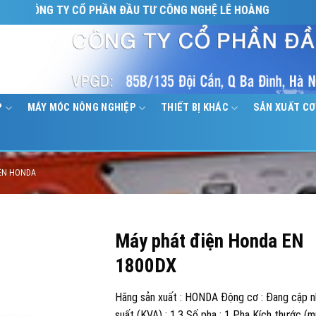
ÔNG TY CỔ PHẦN ĐẦU TƯ CÔNG NGHỆ LÊ HOÀNG
P
MÁY MÓC NÔNG NGHIỆP
THIẾT BỊ KHÁC
SẢN XUẤT CƠ
IỆN HONDA
Máy phát điện Honda EN
1800DX
Hãng sản xuất : HONDA Động cơ : Đang cập 
suất (KVA) : 1.3 Số pha : 1 Pha Kích thước (m