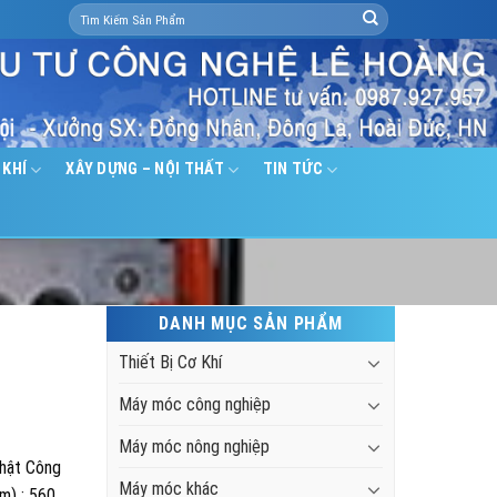
Search
for:
 KHÍ
XÂY DỰNG – NỘI THẤT
TIN TỨC
DANH MỤC SẢN PHẨM
Thiết Bị Cơ Khí
Máy móc công nghiệp
Máy móc nông nghiệp
nhật Công
Máy móc khác
m) : 560