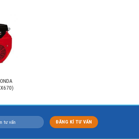
 HONDA
GX670)