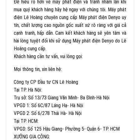
Để hiểu rõ hơn về máy phát điện và tránh nhầm lẫn khi
mua quý khách hàng hãy hệ ngay với chúng tôi. Máy phát
điện Lê Hoàng chuyên cung cấp Máy phát điện Denyo uy
tín, chất lượng cao nguồn gốc xuất xứ rõ ràng với giá cả
cạnh tranh, hấp dẫn. Cam kết khách hàng sẽ yên tâm và
hài lòng tuyệt đối khi sử dụng Máy phát điện Denyo do Lê
Hoàng cung cấp.
Khách hàng cần tư vấn, vui lòng gọi:
Mọi thông tin, xin liên hệ:
Công ty CP Đầu tư CN Lê Hoàng
Tại TP. Hà Nội:
Trụ sở: Số 13/73 Giang Văn Minh- Ba Đình-Hà Nội
VPGD 1: Số 6C/87 Láng Hạ- Hà Nội
VPGD 2: Số 6/278 Thái Hà- Hà Nội
Tại TP. HCM:
VPGD: Số 125 Hậu Giang- Phường 5- Quận 6- TP. HCM
XƯỞNG GIA CÔNG: