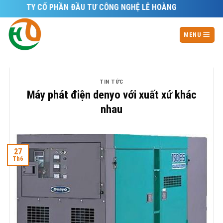
Skip
NG TY CỔ PHẦN ĐẦU TƯ CÔNG NGHỆ LÊ HOÀNG
to
content
MENU
TIN TỨC
Máy phát điện denyo với xuất xứ khác
nhau
27
Th6