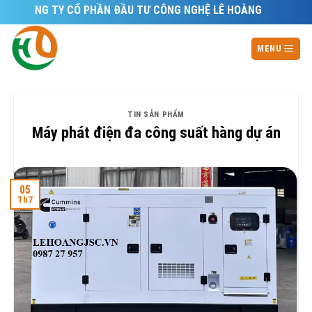
Skip
CÔNG TY CỔ PHẦN ĐẦU TƯ CÔNG NGHỆ LÊ HOÀNG
to
content
MENU
TIN SẢN PHẨM
Máy phát điện đa công suất hàng dự án
05
Th7