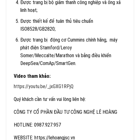
Được trang bị bộ giảm thanh công nghiệp và ống xả
linh hoạt;
Được thiết kế để tuân thủ tiêu chuẩn
ISO8528/GB2820;
Được trang bị động cơ Cummins chính hãng, máy
phát điện Stamford/Leroy
Somer/Meccalte/Marathon và bảng điều khiển
DeepSea/ComAp/SmartGen.
Video tham khảo:
https://youtu.be/_jxGXG1RPjQ
Quý khách cần tư vấn vui lòng liên hệ:
CÔNG TY CỔ PHẦN ĐẦU TƯ CÔNG NGHỆ LÊ HOÀNG
HOTLINE: 0987.927.957
WEBSITE: https://lehoangjsc.vn