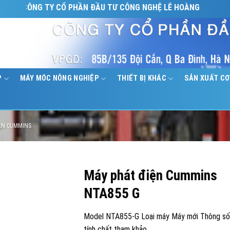
CÔNG TY CỔ PHẦN ĐẦU TƯ CÔNG NGHỆ LÊ HOÀNG
P
MÁY MÓC NÔNG NGHIỆP
THIẾT BỊ KHÁC
SẢN XUẤT CƠ
ỆN CUMMINS
Máy phát điện Cummins
NTA855 G
Model NTA855-G Loại máy Máy mới Thông s
tính chất tham khảo