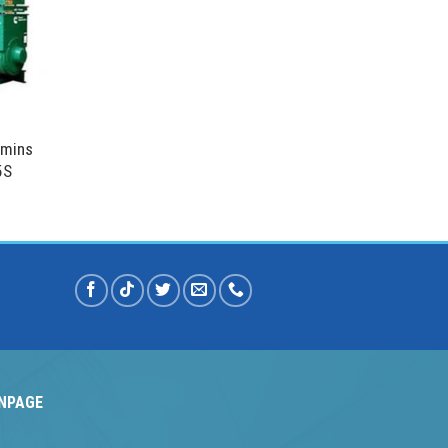
mmins
5S
NPAGE