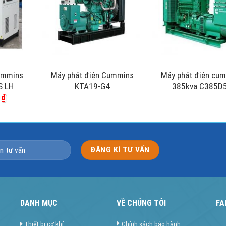
ummins
Máy phát điện Cummins
Máy phát điện cu
S LH
KTA19-G4
385kva C385D
0
₫
DANH MỤC
VỀ CHÚNG TÔI
FA
Thiết bị cơ khí
Chính sách bảo hành