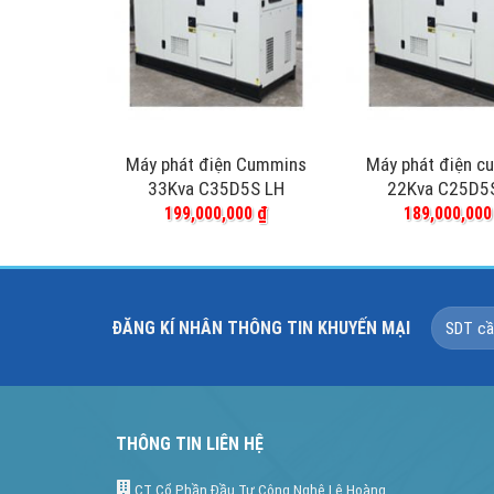
 cummins
Máy phát điện Cummins
Máy phát điện c
40D5S
33Kva C35D5S LH
22Kva C25D5
199,000,000
₫
189,000,00
ĐĂNG KÍ NHÂN THÔNG TIN KHUYẾN MẠI
THÔNG TIN LIÊN HỆ
CT Cổ Phần Đầu Tư Công Nghệ Lê Hoàng