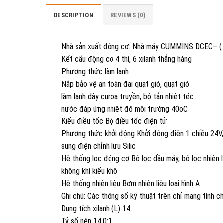
DESCRIPTION
REVIEWS (0)
Nhà sản xuất động cơ: Nhà máy CUMMINS DCEC– ( M
Kết cấu động cơ 4 thì, 6 xilanh thẳng hàng
Phương thức làm lạnh
Nắp bảo vệ an toàn đai quạt gió, quạt gió
làm lạnh dây curoa truyền, bộ tản nhiệt téc
nước đáp ứng nhiệt độ môi trường 40oC
Kiểu điều tốc Bộ điều tốc điện tử
Phương thức khởi động Khởi động điện 1 chiều 24V,
sung điện chỉnh lưu Silic
Hệ thống lọc động cơ Bộ lọc dầu máy, bộ lọc nhiên l
không khí kiểu khô
Hệ thống nhiên liệu Bơm nhiên liệu loại hình A
Ghi chú: Các thông số kỹ thuật trên chỉ mang tính c
Dung tích xilanh (L) 14
Tỷ số nén 14.0:1