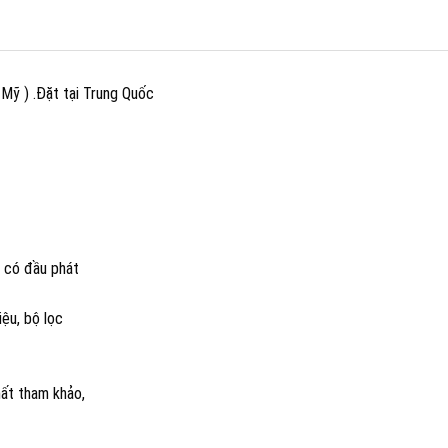
ỹ ) .Đặt tại Trung Quốc
 có đầu phát
iệu, bộ lọc
hất tham khảo,