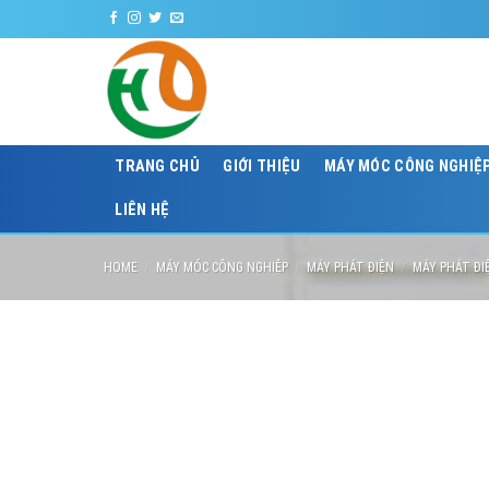
Skip
to
content
TRANG CHỦ
GIỚI THIỆU
MÁY MÓC CÔNG NGHIỆ
LIÊN HỆ
HOME
/
MÁY MÓC CÔNG NGHIỆP
/
MÁY PHÁT ĐIỆN
/
MÁY PHÁT ĐI