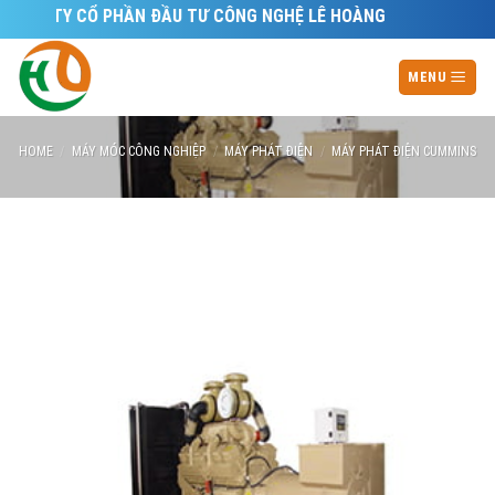
Skip
NG TY CỔ PHẦN ĐẦU TƯ CÔNG NGHỆ LÊ HOÀNG
to
content
MENU
HOME
/
MÁY MÓC CÔNG NGHIỆP
/
MÁY PHÁT ĐIỆN
/
MÁY PHÁT ĐIỆN CUMMINS