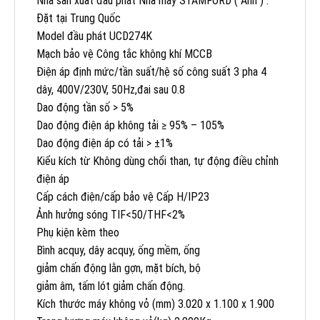
Nhà sản xuất đầu phát Nhà máy STAMFORD ( Anh ) .
Đặt tại Trung Quốc
Model đầu phát UCD274K
Mạch bảo vệ Công tắc không khí MCCB
Điện áp định mức/tần suất/hệ số công suất 3 pha 4
dây, 400V/230V, 50Hz,đai sau 0.8
Dao động tần số > 5%
Dao động điện áp không tải ≥ 95% – 105%
Dao động điện áp có tải > ±1%
Kiểu kích từ Không dùng chổi than, tự động điều chỉnh
điện áp
Cấp cách điện/cấp bảo vệ Cấp H/IP23
Ảnh hưởng sóng TIF<50/THF<2%
Phụ kiện kèm theo
Bình acquy, dây acquy, ống mềm, ống
giảm chấn động lằn gợn, mặt bích, bộ
giảm âm, tấm lót giảm chấn động.
Kích thước máy không vỏ (mm) 3.020 x 1.100 x 1.900