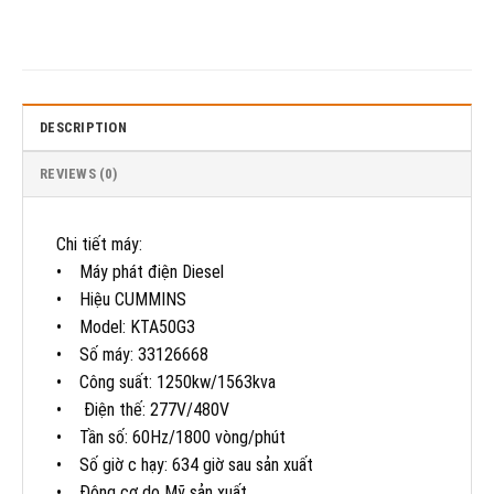
DESCRIPTION
REVIEWS (0)
Chi tiết máy:
• Máy phát điện Diesel
• Hiệu CUMMINS
• Model: KTA50G3
• Số máy: 33126668
• Công suất: 1250kw/1563kva
• Điện thế: 277V/480V
• Tần số: 60Hz/1800 vòng/phút
• Số giờ c hạy: 634 giờ sau sản xuất
• Động cơ do Mỹ sản xuất