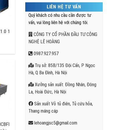
LIÊN HỆ TƯ VẤN
Quý khách có nhu cầu cần được tư
vấn, vui lòng liên hệ với chúng tôi.
1.0 1
CÔNG TY CỔ PHẦN ĐẦU TƯ CÔNG
NGHỆ LÊ HOÀNG
0987.927.957
Trụ sở: 85B/135 Đội Cấn, P Ngọc
Hà, Q Ba Đình, Hà Nội
Xưởng sản xuất: Đồng Nhân, Đông
La, Hoài Đức, Hà Nội
Sản xuất Vỏ tủ điên, Tủ cứu hỏa,
Thang máng cáp
lehoangjsc5@gmail.com
HCBFI