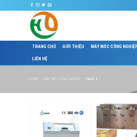
Skip
CÔNG TY CỔ PHẦ
to
content
TRANG CHỦ
GIỚI THIỆU
MÁY MÓC CÔNG NGHIỆ
LIÊN HỆ
HOME
/
MÁY MÓC CÔNG NGHIỆP
/
PAGE 3