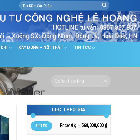
Search
for:
 KHÍ
XÂY DỰNG – NỘI THẤT
TIN TỨC
LỌC THEO GIÁ
Min
Max
Price:
0 ₫
—
568,000,000 ₫
FILTER
price
price