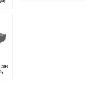
gày
HCBFI
ày