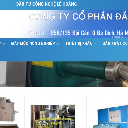
N ĐẦU TƯ CÔNG NGHỆ LÊ HOÀNG
P
MÁY MÓC NÔNG NGHIỆP
THIẾT BỊ KHÁC
SẢN XUẤT CƠ