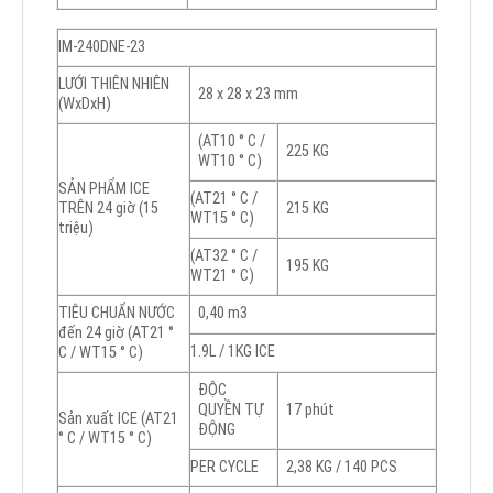
IM-240DNE-23
LƯỚI THIÊN NHIÊN
28 x 28 x 23 mm
(WxDxH)
(AT10 ° C /
225 KG
WT10 ° C)
SẢN PHẨM ICE
(AT21 ° C /
TRÊN 24 giờ (15
215 KG
WT15 ° C)
triệu)
(AT32 ° C /
195 KG
WT21 ° C)
TIÊU CHUẨN NƯỚC
0,40 m3
đến 24 giờ (AT21 °
1.9L / 1KG ICE
C / WT15 ° C)
ĐỘC
QUYỀN TỰ
17 phút
Sản xuất ICE (AT21
ĐỘNG
° C / WT15 ° C)
PER CYCLE
2,38 KG / 140 PCS