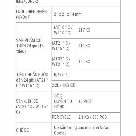
IM-240DNE-21
LƯỚI THIÊN NHIÊN
21 x 21 x 14 mm
(WxDxH)
(AT10 ° C /
217 KG
WT10 ° C)
SẢN PHẨM ICE
(AT21 ° C /
TRÊN 24 giờ (15
210 KG
WT15 ° C)
triệu)
(AT32 ° C /
190 KG
WT21 ° C)
TIÊU CHUẨN NƯỚC
0,47 m3
đến 24 giờ (AT21 °
2.2L / 1KG ICE
C / WT15 ° C)
ĐỘC
Sản xuất ICE
QUYỀN TỰ
15 PHÚT
(AT21 ° C / WT15 °
ĐỘNG
C)
PER CYCLE
2,1 KG / 360 PCS
Có sẵn trong các mô hình Nước
CHẾ ĐỘ
Cooled.