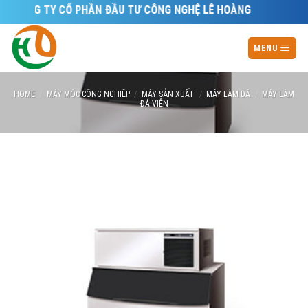
Skip
CÔNG TY CỔ PHẦN ĐẦU TƯ CÔNG NGHỆ LÊ HOÀNG
to
content
MENU
HOME
/
MÁY MÓC CÔNG NGHIỆP
/
MÁY SẢN XUẤT
/
MÁY LÀM ĐÁ
/
MÁY LÀM
ĐÁ VIÊN