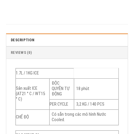
DESCRIPTION
REVIEWS (0)
1.7L / 1KG ICE
ĐỘC
Sản xuất ICE
QUYỀN TỰ
18 phút
(AT21 ° C / WT15
ĐỘNG
° C)
PER CYCLE
3,2 KG / 140 PCS
Có sẵn trong các mô hình Nước
CHẾ ĐỘ
Cooled.