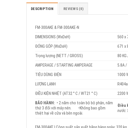
DESCRIPTION
REVIEWS (0)
FM-300AKE & FM-300AKE-N
DIMENSIONS (WxDxH)
560 x
ĐÓNG GÓP (WxDxH)
671 x
Trọng lượng (NETT / GROSS)
80 KG 
AMPERAGE / STARTING AMPERAGE
5.8A /
TIÊU DÙNG ĐIỆN
1000 
LƯỢNG LẠNH
R404a
ĐIỀU KIỆN NHIỆT (AT32 ° C / WT21 ° C)
2200 W
BẢO HÀNH:
•
2 năm cho toàn bộ bộ phận, năm
Điều 
thứ 3 đối với máy nén.
•
Không bao gồm
nước: 
thiệt hại về cửa và bên ngoài.
FM-300AKE | Công suất sản xuất băng hàng ngày: 320 kg