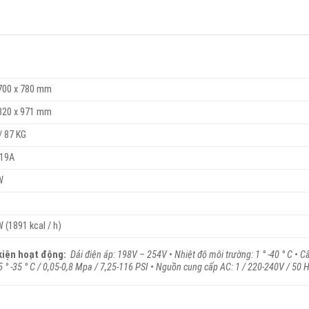
 700 x 780 mm
 820 x 971 mm
/ 87 KG
 19A
W
 (1891 kcal / h)
kiện hoạt động:
Dải điện áp: 198V – 254V • Nhiệt độ môi trường: 1 ° -40 ° C • C
5 ° -35 ° C / 0,05-0,8 Mpa / 7,25-116 PSI • Nguồn cung cấp AC: 1 / 220-240V / 50 