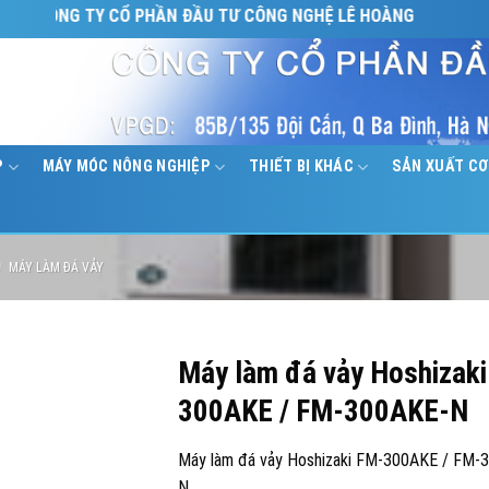
ÔNG TY CỔ PHẦN ĐẦU TƯ CÔNG NGHỆ LÊ HOÀNG
P
MÁY MÓC NÔNG NGHIỆP
THIẾT BỊ KHÁC
SẢN XUẤT CƠ
/
MÁY LÀM ĐÁ VẢY
Máy làm đá vảy Hoshizak
300AKE / FM-300AKE-N
Máy làm đá vảy Hoshizaki FM-300AKE / FM-
N