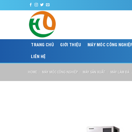
Skip
C
to
content
TRANG CHỦ
GIỚI THIỆU
MÁY MÓC CÔNG NGHIỆ
LIÊN HỆ
HOME
/
MÁY MÓC CÔNG NGHIỆP
/
MÁY SẢN XUẤT
/
MÁY LÀM ĐÁ