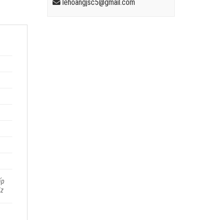
lehoangjsc5@gmail.com
ấp
Hz