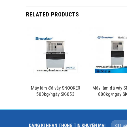
RELATED PRODUCTS
y SNOOKER
Máy làm đá vảy SNOOKER
Máy làm đá vảy 
 SK-103
500kg/ngày SK-053
800kg/ngày S
ĐĂNG KÍ NHÂN THÔNG TIN KHUYẾN MẠI