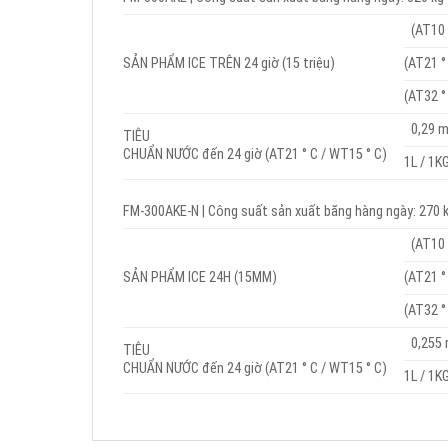
(AT10 
SẢN PHẨM ICE TRÊN 24 giờ (15 triệu)
(AT21 °
(AT32 °
0,29 
TIÊU
CHUẨN NƯỚC đến 24 giờ (AT21 ° C / WT15 ° C)
1L / 1K
FM-300AKE-N | Công suất sản xuất băng hàng ngày: 270 
(AT10 
SẢN PHẨM ICE 24H (15MM)
(AT21 °
(AT32 °
0,255
TIÊU
CHUẨN NƯỚC đến 24 giờ (AT21 ° C / WT15 ° C)
1L / 1K