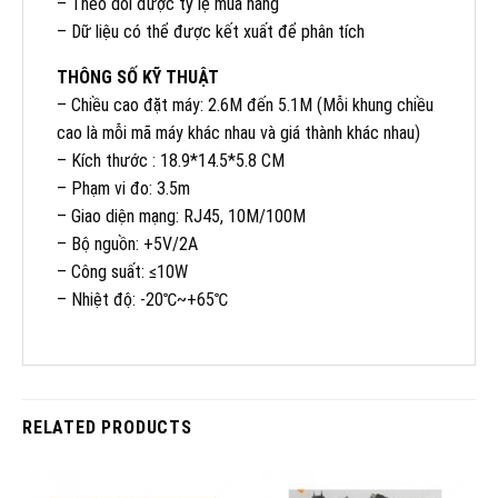
– Theo dõi được tỷ lệ
mua hàng
– Dữ liệu có thể
được
kết xuất
để phân tích
THÔNG SỐ KỸ THUẬT
– Chiều cao đặt máy: 2.6M đến 5.1M (Mỗi khung chiều
cao là mỗi mã máy khác nhau và giá thành khác nhau)
– Kích thước : 18.9*14.5*5.8 CM
– Phạm vi đo: 3.5m
– Giao diện mạng: RJ45, 10M/100M
– Bộ nguồn:
+5V/2A
– Công suất:
≤10W
– Nhiệt độ:
-20℃~+65℃
RELATED PRODUCTS