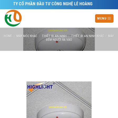
Skip
NG TY CỔ PHẦN ĐẦU TƯ CÔNG NGHỆ LÊ HOÀNG
to
content
MENU
HOME
/
MÁY MÓC KHÁC
/
THIẾT BỊ AN NINH
/
THIẾT BỊ AN NINH KHÁC
/
MÁY
ĐẾM NGƯỜI RA VÀO