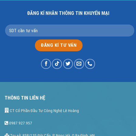
ĐĂNG KÍ NHÂN THÔNG TIN KHUYẾN MẠI
THÔNG TIN LIÊN HỆ
CT Cổ Phần Đầu Tư Công Nghệ Lê Hoàng
0987.927.957
Trụ sở: 85B/135 Đội Cấn, P Ngọc Hà, Q Ba Đình, HN