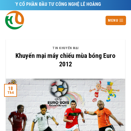
Skip
G TY CỔ PHẦN ĐẦU TƯ CÔNG NGHỆ LÊ HOÀNG
to
content
MENU
TIN KHUYẾN MẠI
Khuyến mại máy chiếu mùa bóng Euro
2012
18
Th4