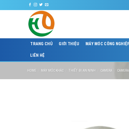
Skip
C
to
content
TRANG CHỦ
GIỚI THIỆU
MÁY MÓC CÔNG NGHIỆ
LIÊN HỆ
HOME
/
MÁY MÓC KHÁC
/
THIẾT BỊ AN NINH
/
CAMERA
/
CAMERA