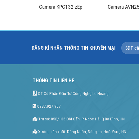
52 zAp
Camera KPC132 zEp
Camera AVN25
ĐĂNG KÍ NHÂN THÔNG TIN KHUYẾN MẠI
THÔNG TIN LIÊN HỆ
CT Cổ Phần Đầu Tư Công Nghệ Lê Hoàng
0987.927.957
Trụ sở: 85B/135 Đội Cấn, P Ngọc Hà, Q Ba Đình, HN
Xưởng sản xuất: Đồng Nhân, Đông La, Hoài Đức, HN