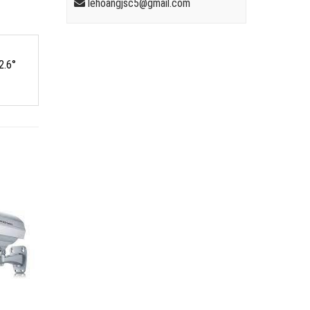
lehoangjsc5@gmail.com
2.6°