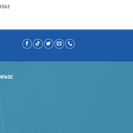
VK563
NPAGE