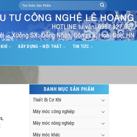
Search
for:
 KHÍ
XÂY DỰNG – NỘI THẤT
TIN TỨC
DANH MỤC SẢN PHẨM
Thiết Bị Cơ Khí
Máy móc công nghiệp
s,
Máy móc nông nghiệp
:
Máy móc khác