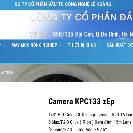
ÔNG TY CỔ PHẦN ĐẦU TƯ CÔNG NGHỆ LÊ HOÀNG
P
MÁY MÓC NÔNG NGHIỆP
THIẾT BỊ KHÁC
SẢN XUẤT CƠ
 AVTECH
Camera KPC133 zEp
1/3″ H.R Color CCD image sensor, 520 TVLine
0.6lux/F2.0 0 lux (IR on ) Xem đêm 15m.Lens 
f3.6mm/F2.0 . Lens Angle 92.6°