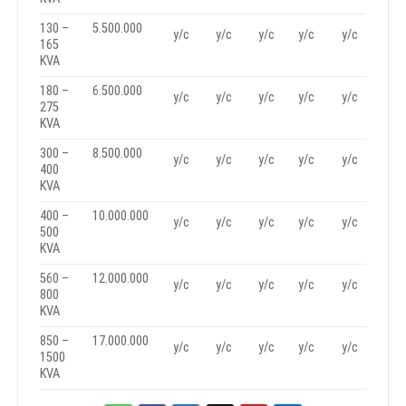
130 –
5.500.000
y/c
y/c
y/c
y/c
y/c
165
KVA
180 –
6.500.000
y/c
y/c
y/c
y/c
y/c
275
KVA
300 –
8.500.000
y/c
y/c
y/c
y/c
y/c
400
KVA
400 –
10.000.000
y/c
y/c
y/c
y/c
y/c
500
KVA
560 –
12.000.000
y/c
y/c
y/c
y/c
y/c
800
KVA
850 –
17.000.000
y/c
y/c
y/c
y/c
y/c
1500
KVA