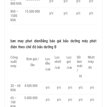
y/c
y/c
y/c
y/c
800 KVA
850 –
15.500.000
y/c
y/c
y/c
y/c
1500
KVA
ban may phat dienBảng báo giá bảo dưỡng máy phát
điện theo chế độ bảo dưỡng B
Công
Lọc
Lọc
DD
Nhớt
Đơn giá /
Lọc
suất
nhớt
gió
làm
máy
dầu
lần
máy
mát
/cái
/cái
/lít
/cái
/
lít
20 – 60
4.500.000
y/c
y/c
y/c
y/c
y/c
KVA
65 –
5.000.000
y/c
y/c
y/c
y/c
y/c
100
KVA