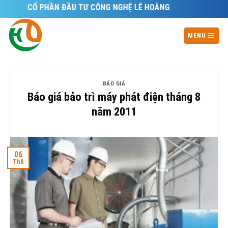
Skip
 TY CỔ PHẦN ĐẦU TƯ CÔNG NGHỆ LÊ HOÀNG
to
content
MENU
BÁO GIÁ
Báo giá bảo trì máy phát điện tháng 8
năm 2011
06
Th8