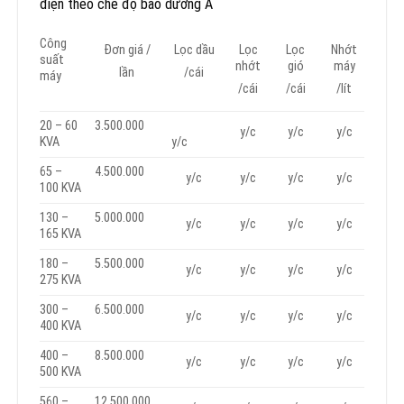
điện theo chế độ bảo dưỡng A
Công
Đơn giá /
Lọc dầu
Lọc
Lọc
Nhớt
suất
nhớt
gió
máy
lần
/cái
máy
/cái
/cái
/lít
20 – 60
3.500.000
y/c
y/c
y/c
KVA
y/c
65 –
4.500.000
y/c
y/c
y/c
y/c
100 KVA
130 –
5.000.000
y/c
y/c
y/c
y/c
165 KVA
180 –
5.500.000
y/c
y/c
y/c
y/c
275 KVA
300 –
6.500.000
y/c
y/c
y/c
y/c
400 KVA
400 –
8.500.000
y/c
y/c
y/c
y/c
500 KVA
560 –
12.500.000