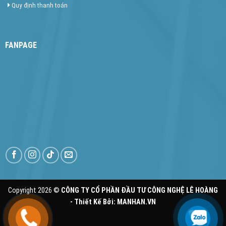
Quy định thanh toán
FANPAGE
Copyright 2026 ©
CÔNG TY CỔ PHẦN ĐẦU TƯ CÔNG NGHỆ LÊ HOÀNG
- Thiết Kế Bởi:
MANHAN.VN