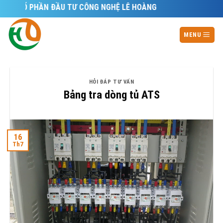
Skip
 CỔ PHẦN ĐẦU TƯ CÔNG NGHỆ LÊ HOÀNG
to
content
MENU
HỎI ĐÁP TƯ VẤN
Bảng tra dòng tủ ATS
16
Th7