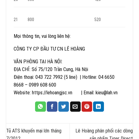
21
800
520
Mọi thông tin, vui lòng liên hệ:
CÔNG TY CP ĐẦU TƯ CN LÊ HOÀNG
VĂN PHÒNG TẠI HÀ NỘI:
ĐỊA CHỈ: Số 75/120 Trần Cung, Hà Nội
Điện thoại: 043 722 7992 (5 line) | Hotline: 04 6650
8668 – 0989 608 600
Website: https://lehoangjsc.vn | Email: kieu@lah.vn
Tủ ATS khuyến mại lớn tháng
Lê Hoàng phân phối các dòng
7/2012
sản phẩm Tiger Direct