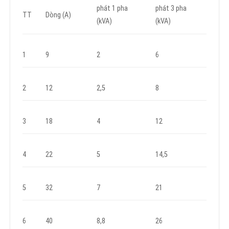
phát 1 pha
phát 3 pha
TT
Dòng (A)
(kVA)
(kVA)
1
9
2
6
2
12
2,5
8
3
18
4
12
4
22
5
14,5
5
32
7
21
6
40
8,8
26