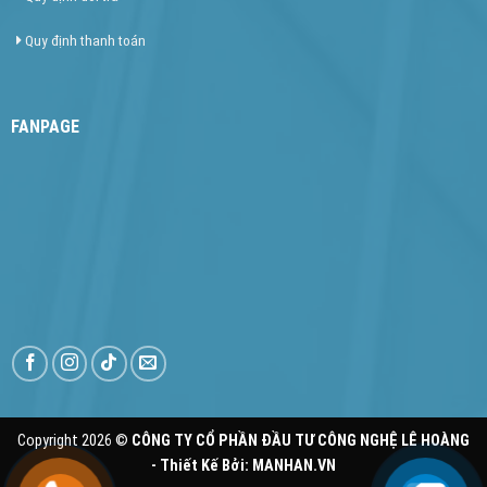
Quy định thanh toán
FANPAGE
Copyright 2026 ©
CÔNG TY CỔ PHẦN ĐẦU TƯ CÔNG NGHỆ LÊ HOÀNG
- Thiết Kế Bởi:
MANHAN.VN