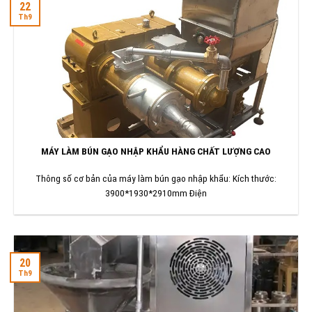
22
Th9
MÁY LÀM BÚN GẠO NHẬP KHẨU HÀNG CHẤT LƯỢNG CAO
Thông số cơ bản của máy làm bún gạo nhập khẩu: Kích thước:
3900*1930*2910mm Điện
20
Th9