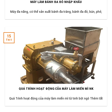
MÁY LÀM BÁNH ĐA ĐỎ NHẬP KHẨU
Máy đa năng, có thể sản xuất bánh đa trắng, bánh đa đỏ, bún, phở,
15
Th11
QUÁ TRÌNH HOẠT ĐỘNG CỦA MÁY LÀM MIẾN MÌ NK
Quá Trình hoạt động của máy làm miến mì từ tinh bột ngô Thêm tất