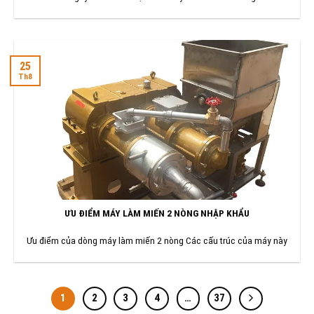
25
Th8
ƯU ĐIỂM MÁY LÀM MIẾN 2 NÒNG NHẬP KHẨU
Ưu điểm của dòng máy làm miến 2 nòng Các cấu trúc của máy này
1
2
3
4
…
37