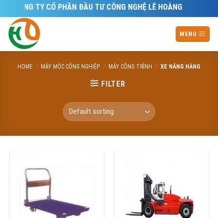
Skip
CÔNG TY CỔ PHẦN ĐẦU TƯ CÔNG NGHỆ LÊ HOÀNG
to
content
MENU
HOME
/
MÁY MÓC CÔNG NGHIỆP
/
MÁY CÔNG TRÌNH
/
XE NÂNG HÀNG
FILTER