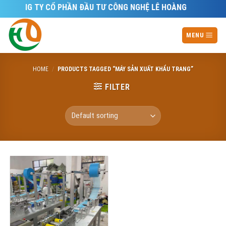
Skip
CÔNG TY CỔ PHẦN ĐẦU TƯ CÔNG NGHỆ LÊ HOÀNG
to
content
MENU
HOME
/
PRODUCTS TAGGED “MÁY SẢN XUẤT KHẨU TRANG”
FILTER