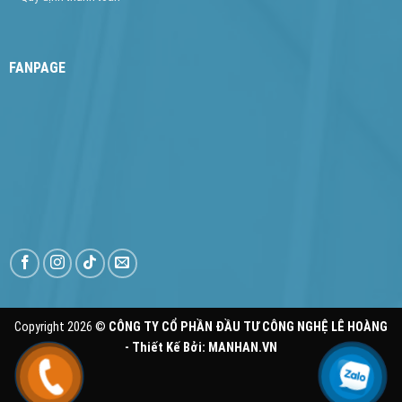
FANPAGE
Copyright 2026 ©
CÔNG TY CỔ PHẦN ĐẦU TƯ CÔNG NGHỆ LÊ HOÀNG
- Thiết Kế Bởi:
MANHAN.VN