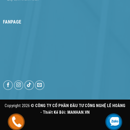
FANPAGE
Copyright 2026 ©
CÔNG TY CỔ PHẦN ĐẦU TƯ CÔNG NGHỆ LÊ HOÀNG
- Thiết Kế Bởi:
MANHAN.VN