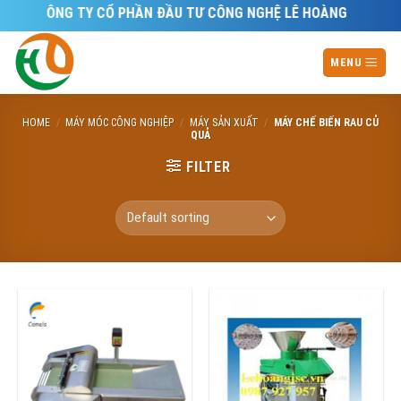
Skip
CÔNG TY CỔ PHẦN ĐẦU TƯ CÔNG NGHỆ LÊ HOÀNG
to
content
MENU
HOME
/
MÁY MÓC CÔNG NGHIỆP
/
MÁY SẢN XUẤT
/
MÁY CHẾ BIẾN RAU CỦ
QUẢ
FILTER