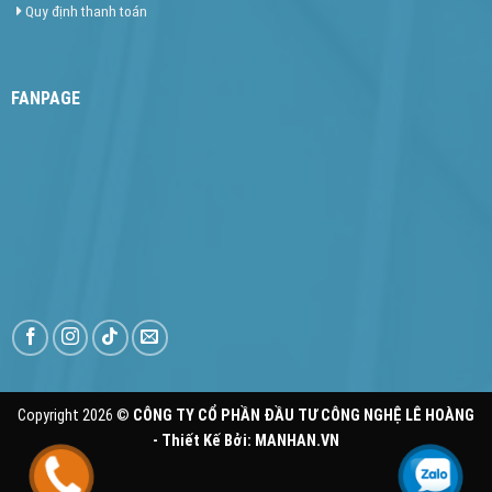
Quy định thanh toán
FANPAGE
Copyright 2026 ©
CÔNG TY CỔ PHẦN ĐẦU TƯ CÔNG NGHỆ LÊ HOÀNG
- Thiết Kế Bởi:
MANHAN.VN