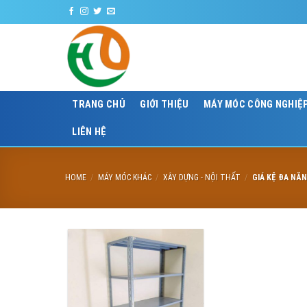
Skip
to
content
TRANG CHỦ
GIỚI THIỆU
MÁY MÓC CÔNG NGHIỆ
LIÊN HỆ
HOME
/
MÁY MÓC KHÁC
/
XÂY DỰNG - NỘI THẤT
/
GIÁ KỆ ĐA NĂ