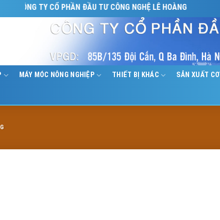
CÔNG TY CỔ PHẦN ĐẦU TƯ CÔNG NGHỆ LÊ HOÀNG
P
MÁY MÓC NÔNG NGHIỆP
THIẾT BỊ KHÁC
SẢN XUẤT CƠ
NG