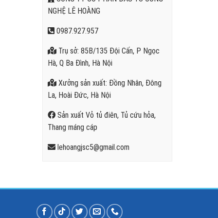
NGHỆ LÊ HOÀNG
0987.927.957
Trụ sở: 85B/135 Đội Cấn, P Ngọc
Hà, Q Ba Đình, Hà Nội
Xưởng sản xuất: Đồng Nhân, Đông
La, Hoài Đức, Hà Nội
Sản xuất Vỏ tủ điên, Tủ cứu hỏa,
Thang máng cáp
lehoangjsc5@gmail.com