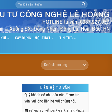
Search
for:
 KHÍ
XÂY DỰNG – NỘI THẤT
TIN TỨC
LIÊN HỆ TƯ VẤN
Quý khách có nhu cầu cần được tư
vấn, vui lòng liên hệ với chúng tôi.
CÔNG TY CỔ PHẦN ĐẦU TƯ CÔNG