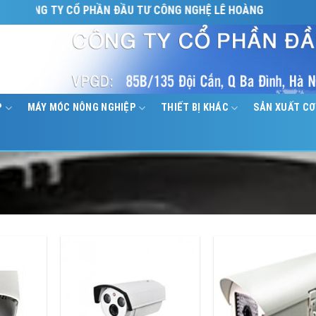
ÔNG TY CỔ PHẦN ĐẦU TƯ CÔNG NGHỆ LÊ HOÀNG
P
MÁY MÓC NÔNG NGHIỆP
THIẾT BỊ KHÁC
SẢN XUẤT CƠ