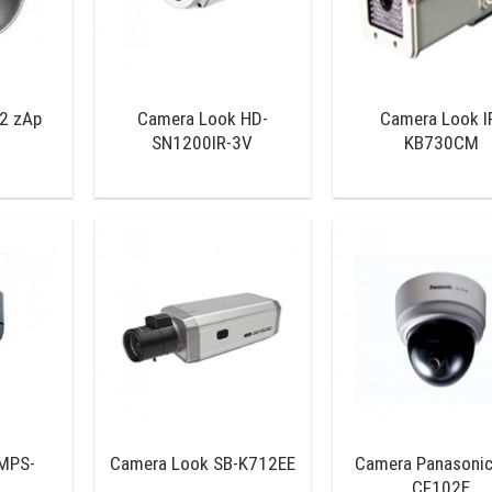
2 zAp
Camera Look HD-
Camera Look I
SN1200IR-3V
KB730CM
MPS-
Camera Look SB-K712EE
Camera Panasoni
CF102E