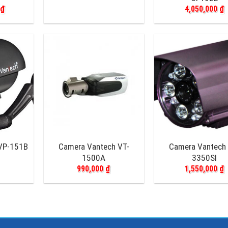
0
₫
4,050,000
₫
VP-151B
Camera Vantech VT-
Camera Vantech 
1500A
3350SI
990,000
₫
1,550,000
₫