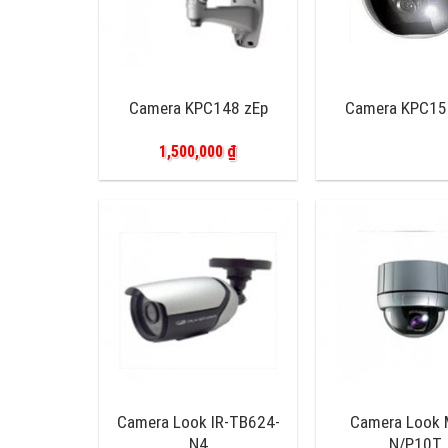
Camera KPC148 zEp
Camera KPC15
1,500,000
₫
Camera Look IR-TB624-
Camera Look 
N4
N/P10T