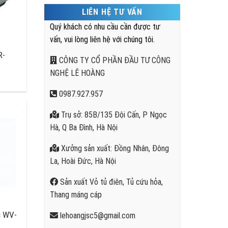
LIÊN HỆ TƯ VẤN
Quý khách có nhu cầu cần được tư
vấn, vui lòng liên hệ với chúng tôi.
R-
CÔNG TY CỔ PHẦN ĐẦU TƯ CÔNG
NGHỆ LÊ HOÀNG
0987.927.957
Trụ sở: 85B/135 Đội Cấn, P Ngọc
Hà, Q Ba Đình, Hà Nội
Xưởng sản xuất: Đồng Nhân, Đông
La, Hoài Đức, Hà Nội
Sản xuất Vỏ tủ điên, Tủ cứu hỏa,
Thang máng cáp
c WV-
lehoangjsc5@gmail.com