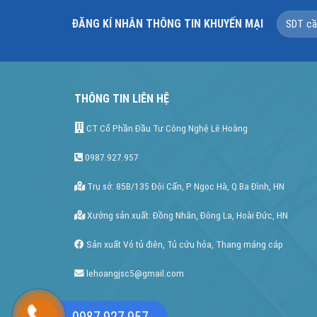
ĐĂNG KÍ NHÂN THÔNG TIN KHUYẾN MẠI
THÔNG TIN LIÊN HỆ
CT Cổ Phần Đầu Tư Công Nghệ Lê Hoàng
0987.927.957
Trụ sở: 85B/135 Đội Cấn, P Ngọc Hà, Q Ba Đình, HN
Xưởng sản xuất: Đồng Nhân, Đông La, Hoài Đức, HN
Sản xuất Vỏ tủ điên, Tủ cứu hỏa, Thang máng cáp
lehoangjsc5@gmail.com